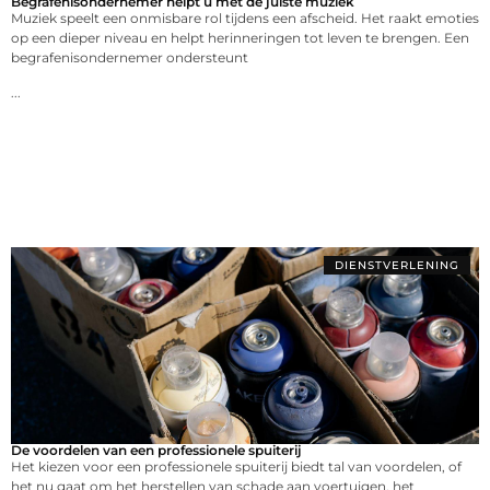
Begrafenisondernemer helpt u met de juiste muziek
Muziek speelt een onmisbare rol tijdens een afscheid. Het raakt emoties
op een dieper niveau en helpt herinneringen tot leven te brengen. Een
begrafenisondernemer ondersteunt
...
DIENSTVERLENING
De voordelen van een professionele spuiterij
Het kiezen voor een professionele spuiterij biedt tal van voordelen, of
het nu gaat om het herstellen van schade aan voertuigen, het