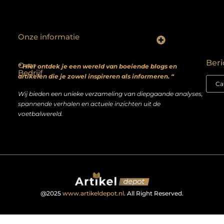
Onze informatie
Backlinks kopen? Focus op kwaliteit, niet kwantiteit
Extra geld verdienen: realistische bijverdienmodellen voor iedereen met ambitie
Beri
Over
” Hier ontdek je een wereld van boeiende blogs en
Bedrijf
artikelen die je zowel inspireren als informeren. “
Wij bieden een unieke verzameling van diepgaande analyses,
spannende verhalen en actuele inzichten uit de
voetbalwereld.
@2025
www.artikeldepot.nl
. All Right Reserved.