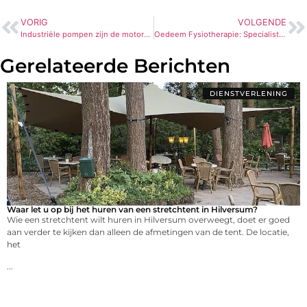
VORIG
VOLGENDE
Industriële pompen zijn de motoren achter elke industrie
Oedeem Fysiotherapie: Specialistische Zorg bij Vochtophoping
Gerelateerde Berichten
DIENSTVERLENING
Waar let u op bij het huren van een stretchtent in Hilversum?
Wie een stretchtent wilt huren in Hilversum overweegt, doet er goed
aan verder te kijken dan alleen de afmetingen van de tent. De locatie,
het
...