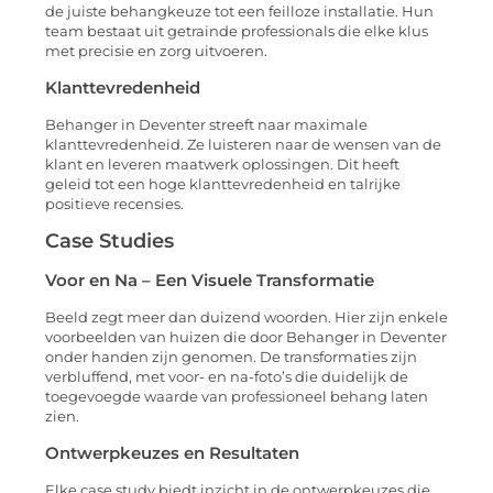
de juiste behangkeuze tot een feilloze installatie. Hun
team bestaat uit getrainde professionals die elke klus
met precisie en zorg uitvoeren.
Klanttevredenheid
Behanger in Deventer streeft naar maximale
klanttevredenheid. Ze luisteren naar de wensen van de
klant en leveren maatwerk oplossingen. Dit heeft
geleid tot een hoge klanttevredenheid en talrijke
positieve recensies.
Case Studies
Voor en Na – Een Visuele Transformatie
Beeld zegt meer dan duizend woorden. Hier zijn enkele
voorbeelden van huizen die door Behanger in Deventer
onder handen zijn genomen. De transformaties zijn
verbluffend, met voor- en na-foto’s die duidelijk de
toegevoegde waarde van professioneel behang laten
zien.
Ontwerpkeuzes en Resultaten
Elke case study biedt inzicht in de ontwerpkeuzes die