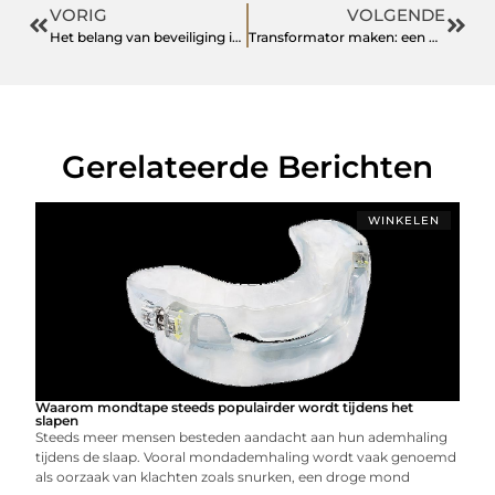
VORIG
VOLGENDE
Het belang van beveiliging in de retailsector
Transformator maken: een preciesproces
Gerelateerde Berichten
WINKELEN
Waarom mondtape steeds populairder wordt tijdens het
slapen
Steeds meer mensen besteden aandacht aan hun ademhaling
tijdens de slaap. Vooral mondademhaling wordt vaak genoemd
als oorzaak van klachten zoals snurken, een droge mond