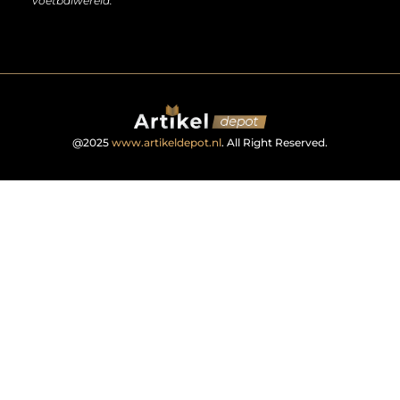
voetbalwereld.
@2025
www.artikeldepot.nl
. All Right Reserved.