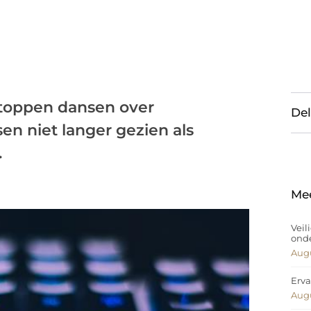
rtoppen dansen over
Del
n niet langer gezien als
.
Me
Veil
ond
Augu
Erva
Augu