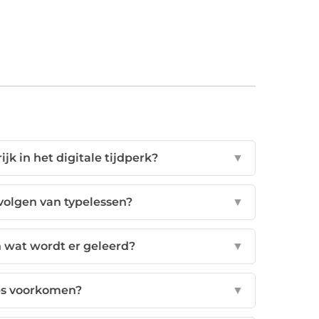
k in het digitale tijdperk?
▼
volgen van typelessen?
▼
 wat wordt er geleerd?
▼
es voorkomen?
▼