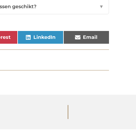
essen geschikt?
▼
rest
LinkedIn
Email