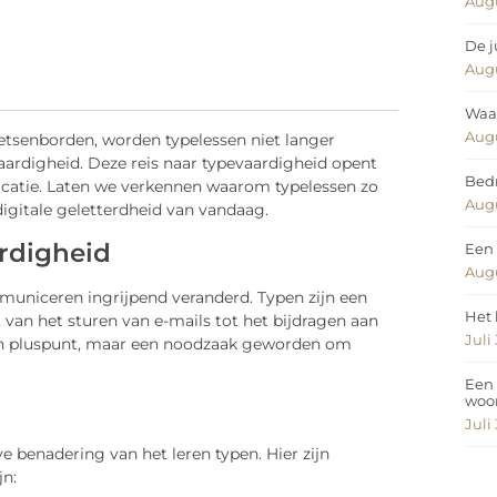
Augu
De j
Augu
Waar
Augu
etsenborden, worden typelessen niet langer
aardigheid. Deze reis naar typevaardigheid opent
Bedr
icatie. Laten we verkennen waarom typelessen zo
Augu
 digitale geletterdheid van vandaag.
ardigheid
Een 
Augu
municeren ingrijpend veranderd. Typen zijn een
Het 
 van het sturen van e-mails tot het bijdragen aan
Juli
 een pluspunt, maar een noodzaak geworden om
Een 
woo
Juli
 benadering van het leren typen. Hier zijn
n: