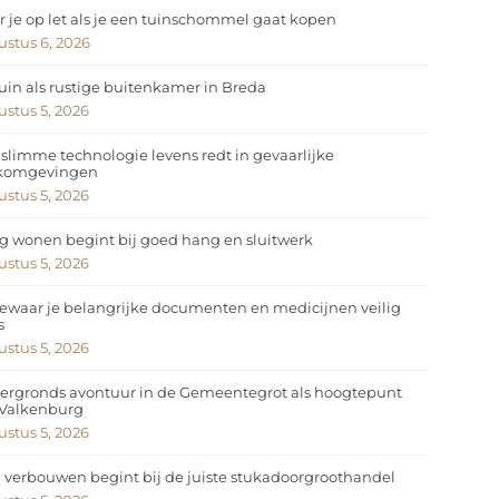
 je op let als je een tuinschommel gaat kopen
stus 6, 2026
uin als rustige buitenkamer in Breda
stus 5, 2026
slimme technologie levens redt in gevaarlijke
komgevingen
stus 5, 2026
ig wonen begint bij goed hang en sluitwerk
stus 5, 2026
ewaar je belangrijke documenten en medicijnen veilig
s
stus 5, 2026
ergronds avontuur in de Gemeentegrot als hoogtepunt
 Valkenburg
stus 5, 2026
 verbouwen begint bij de juiste stukadoorgroothandel