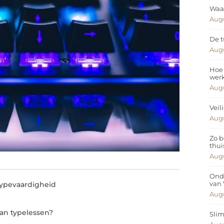
Waar
Augu
De t
Augu
Hoe 
wer
Augu
Veil
Augu
Zo b
thui
Augu
Ond
van
 typevaardigheid
Augu
an typelessen?
Slim