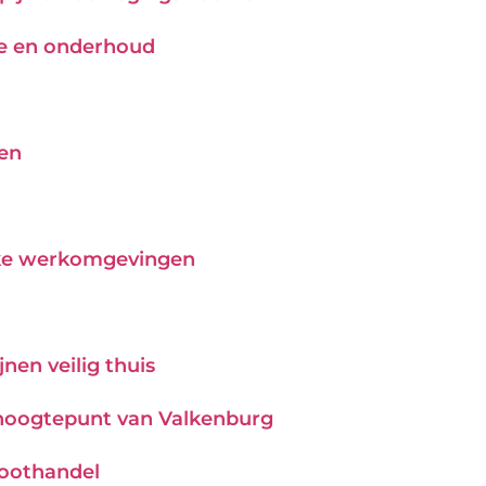
tie en onderhoud
pen
ijke werkomgevingen
nen veilig thuis
hoogtepunt van Valkenburg
roothandel