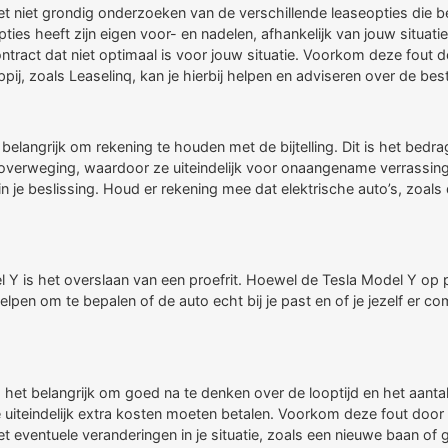
t niet grondig onderzoeken van de verschillende leaseopties die be
e opties heeft zijn eigen voor- en nadelen, afhankelijk van jouw sit
secontract dat niet optimaal is voor jouw situatie. Voorkom deze fou
j, zoals Leaselinq, kan je hierbij helpen en adviseren over de be
 belangrijk om rekening te houden met de bijtelling. Dit is het bedra
 overweging, waardoor ze uiteindelijk voor onaangename verrassi
n je beslissing. Houd er rekening mee dat elektrische auto’s, zoals
 Y is het overslaan van een proefrit. Hoewel de Tesla Model Y op p
helpen om te bepalen of de auto echt bij je past en of je jezelf er co
s het belangrijk om goed na te denken over de looptijd en het aantal 
e uiteindelijk extra kosten moeten betalen. Voorkom deze fout door 
et eventuele veranderingen in je situatie, zoals een nieuwe baan of 