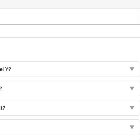
el Y?
▼
?
▼
it?
▼
▼