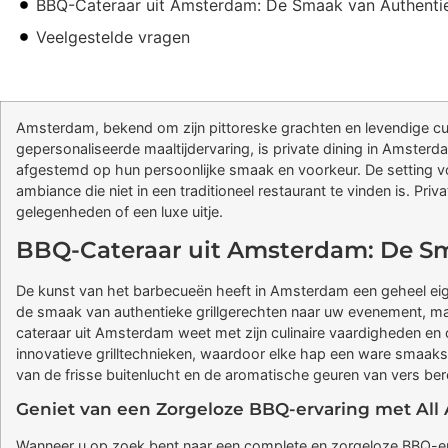
BBQ-Cateraar uit Amsterdam: De Smaak van Authentie
Veelgestelde vragen
Amsterdam, bekend om zijn pittoreske grachten en levendige cult
gepersonaliseerde maaltijdervaring, is private dining in Amsterda
afgestemd op hun persoonlijke smaak en voorkeur. De setting voor
ambiance die niet in een traditioneel restaurant te vinden is. Pr
gelegenheden of een luxe uitje.
BBQ-Cateraar uit Amsterdam: De Sm
De kunst van het barbecueën heeft in Amsterdam een geheel eig
de smaak van authentieke grillgerechten naar uw evenement, maar
cateraar uit Amsterdam weet met zijn culinaire vaardigheden en 
innovatieve grilltechnieken, waardoor elke hap een ware smaaksen
van de frisse buitenlucht en de aromatische geuren van vers ber
Geniet van een Zorgeloze BBQ-ervaring met All
Wanneer u op zoek bent naar een complete en zorgeloze BBQ-erv