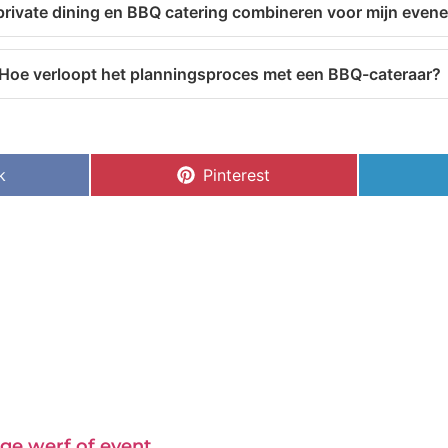
private dining en BBQ catering combineren voor mijn even
Hoe verloopt het planningsproces met een BBQ-cateraar?
k
Pinterest
ge werf of event