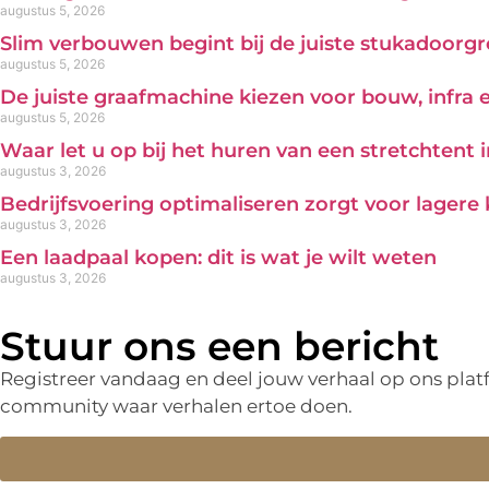
augustus 5, 2026
Slim verbouwen begint bij de juiste stukadoorg
augustus 5, 2026
De juiste graafmachine kiezen voor bouw, infra
augustus 5, 2026
Waar let u op bij het huren van een stretchtent 
augustus 3, 2026
Bedrijfsvoering optimaliseren zorgt voor lagere
augustus 3, 2026
Een laadpaal kopen: dit is wat je wilt weten
augustus 3, 2026
Stuur ons een bericht
Registreer vandaag en deel jouw verhaal op ons pla
community waar verhalen ertoe doen.