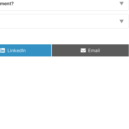
ement?
▼
▼
LinkedIn
Email