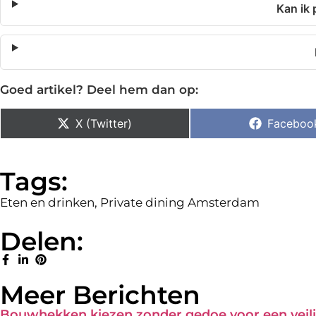
Kan ik 
Goed artikel? Deel hem dan op:
X (Twitter)
Faceboo
Tags:
Eten en drinken
,
Private dining Amsterdam
Delen:
Meer Berichten
Bouwhekken kiezen zonder gedoe voor een veili