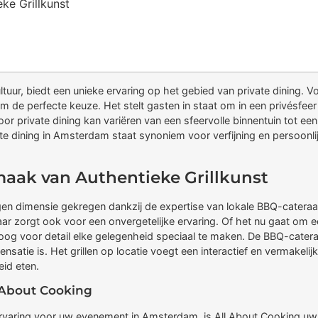
ke Grillkunst
uur, biedt een unieke ervaring op het gebied van private dining. V
m de perfecte keuze. Het stelt gasten in staat om in een privésfeer 
 private dining kan variëren van een sfeervolle binnentuin tot een 
ivate dining in Amsterdam staat synoniem voor verfijning en persoonl
aak van Authentieke Grillkunst
en dimensie gekregen dankzij de expertise van lokale BBQ-cateraa
 zorgt ook voor een onvergetelijke ervaring. Of het nu gaat om ee
oog voor detail elke gelegenheid speciaal te maken. De BBQ-catera
satie is. Het grillen op locatie voegt een interactief en vermakeli
eid eten.
 About Cooking
aring voor uw evenement in Amsterdam, is All About Cooking uw id