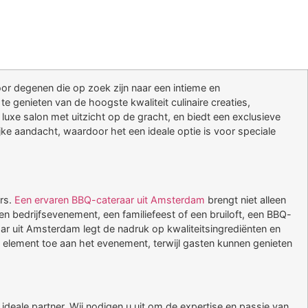
oor degenen die op zoek zijn naar een intieme en
te genieten van de hoogste kwaliteit culinaire creaties,
luxe salon met uitzicht op de gracht, en biedt een exclusieve
ijke aandacht, waardoor het een ideale optie is voor speciale
rs.
Een ervaren BBQ-cateraar uit Amsterdam
brengt niet alleen
n bedrijfsevenement, een familiefeest of een bruiloft, een BBQ-
ar uit Amsterdam legt de nadruk op kwaliteitsingrediënten en
jk element toe aan het evenement, terwijl gasten kunnen genieten
eale partner. Wij nodigen u uit om de expertise en passie van