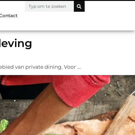
Contact
leving
ied van private dining. Voor ...