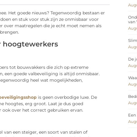
Augu
 mee. Het goede nieuws? Tegenwoordig bestaan er
Ond
 doen en stuk voor stuk zijn ze onmisbaar voor
van
eer over maatregelen die je echt moet nemen als
Augu
 brengen.
Slim
r hoogtewerkers
Augu
De j
Augu
bers tot bouwvakkers die zich op extreme
een goede valbeveiliging is altijd onmisbaar.
Waar
 tegenwoordig heel wat mogelijkheden,
Augu
Bedr
beveiligingsshop
is geen overbodige luxe. De
Augu
eme hoogtes, erg groot. Laat je dus goed
r ook over het correct gebruiken ervan.
Een 
Augu
 van een steiger, een soort van stalen of