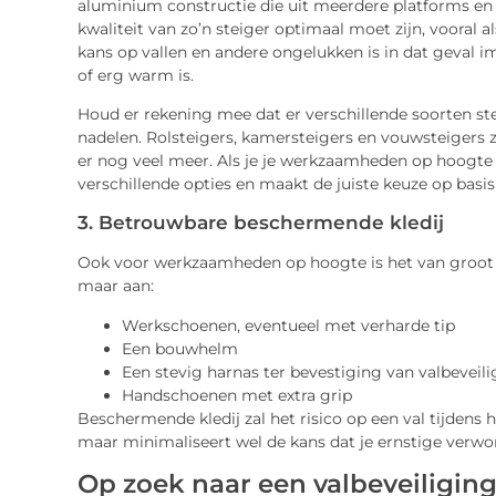
aluminium constructie die uit meerdere platforms en p
kwaliteit van zo’n steiger optimaal moet zijn, vooral
kans op vallen en andere ongelukken is in dat geval im
of erg warm is.
Houd er rekening mee dat er verschillende soorten st
nadelen. Rolsteigers, kamersteigers en vouwsteigers z
er nog veel meer. Als je je werkzaamheden op hoogte g
verschillende opties en maakt de juiste keuze op basis
3. Betrouwbare beschermende kledij
Ook voor werkzaamheden op hoogte is het van groot be
maar aan:
Werkschoenen, eventueel met verharde tip
Een bouwhelm
Een stevig harnas ter bevestiging van valbeveil
Handschoenen met extra grip
Beschermende kledij zal het risico op een val tijden
maar minimaliseert wel de kans dat je ernstige verwo
Op zoek naar een valbeveiliging