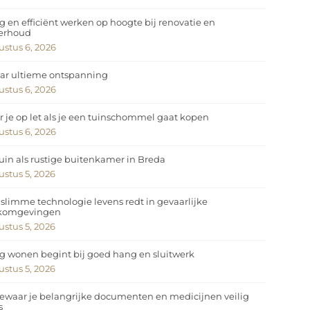
ig en efficiënt werken op hoogte bij renovatie en
erhoud
stus 6, 2026
ar ultieme ontspanning
stus 6, 2026
 je op let als je een tuinschommel gaat kopen
stus 6, 2026
uin als rustige buitenkamer in Breda
stus 5, 2026
slimme technologie levens redt in gevaarlijke
komgevingen
stus 5, 2026
ig wonen begint bij goed hang en sluitwerk
stus 5, 2026
ewaar je belangrijke documenten en medicijnen veilig
s