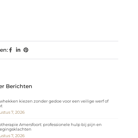
en:
er Berichten
hekken kiezen zonder gedoe voor een veilige werf of
nt
stus 7, 2026
otherapie Amersfoort: professionele hulp bij pijn en
egingsklachten
stus 7, 2026