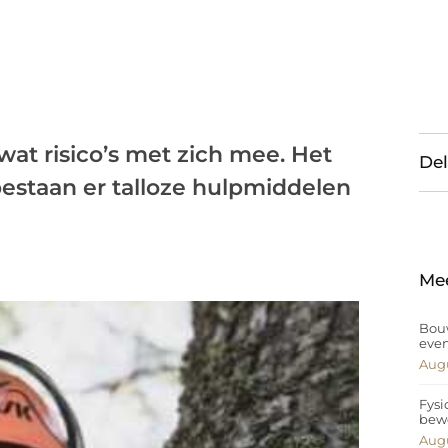
at risico’s met zich mee. Het
Del
staan er talloze hulpmiddelen
Me
Bouw
eve
Augu
Fysi
bew
Augu