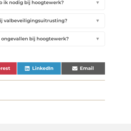
 ik nodig bij hoogtewerk?
▼
j valbeveiligingsuitrusting?
▼
ge ongevallen bij hoogtewerk?
▼
rest
LinkedIn
Email