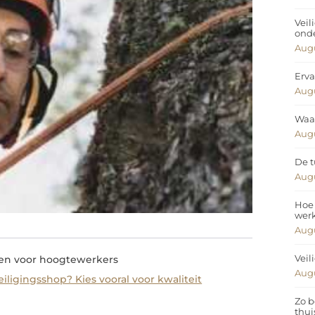
Veil
ond
Augu
Erva
Augu
Waar
Augu
De t
Augu
Hoe 
wer
Augu
Veil
en voor hoogtewerkers
Augu
iligingsshop? Kies vooral voor kwaliteit
Zo b
thui