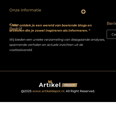
Onze informatie
Backlinks kopen? Focus op kwaliteit, niet kwantiteit
Extra geld verdienen: realistische bijverdienmodellen voor iedereen met ambitie
Beri
Over
” Hier ontdek je een wereld van boeiende blogs en
Bedrijf
artikelen die je zowel inspireren als informeren. “
Wij bieden een unieke verzameling van diepgaande analyses,
spannende verhalen en actuele inzichten uit de
voetbalwereld.
@2025
www.artikeldepot.nl
. All Right Reserved.