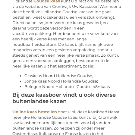
Hollandse
Goudse kaas
kunt u direct online bestellen
via de webshop van Cromwijk Uw Kaasboer! Wanneer u
deze heerlijke Hollandse Goudse kaas online gaat
bestellen, weet u zeker dat u een vers stuk ontvangt.
Direct na het snijden wordt de kaas gesealed, en
daarna wordt deze verzonden in een
vacuümverpakking. Hierdoor bent u er verzekerd van
een heerlijk verse kaas met een lange
houdbaarheidsdatum. De kaas blijft namelijk twee
maanden vers in een gesloten verpakking, zodat u
steeds geniet van een heerlijke verse smaak. Zo kunt u
gerust een voorraad aanleggen, bestaande uit de
heerlijke kazen uit het assortiment, zoals:
Graskaas Noord Hollandse Goudse;
Jonge kaas Noord Hollandse Goudse;
Belegen Noord Hollandse Goudse 48+ kaas.
Bij deze kaasboer vindt u ook diverse
buitenlandse kazen
Online kaas bestellen
doet u bij deze kaasboer! Naast
heerlijke Hollandse Goudse kaas, kunt u bij Cromwijk
Uw Kaasboer namelijk ook terecht voor bijzondere
buitenlandse kazen. Zo hebben zij onder meer
Oostenrijkse, Italiaanse en Franse kazen in het