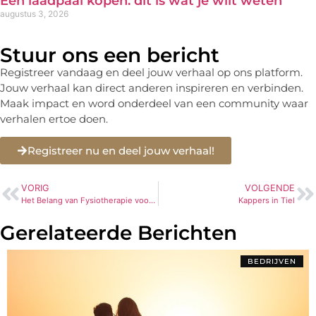
Een laadpaal kopen: dit is wat je wilt weten
augustus 3, 2026
Stuur ons een bericht
Registreer vandaag en deel jouw verhaal op ons platform.
Jouw verhaal kan direct anderen inspireren en verbinden.
Maak impact en word onderdeel van een community waar
verhalen ertoe doen.
Registreer nu en deel jouw verhaal!
VORIG
VOLGENDE
Het Belang van Fysiotherapie voor een Actief en Gezond Leven
Kappers in Tiel
Gerelateerde Berichten
BEDRIJVEN