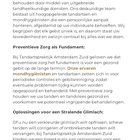
behouden door middel van uitgebreide
tandheelkundige diensten. Ons deskundige team
bestaat uit hoogopgeleide tandartsen en
mondhygiënisten die een persoonlijke aanpak
hanteren, afgestemd op uw individuele behoeften. Wij
begrijpen dat elk gebit uniek is, en daarom staat uw
tevredenheid en welzijn centraal bij alles wat we doen.
Preventieve Zorg als Fundament:
Bij Tandartspraktijk Amsterdam Zuid geloven we dat
preventieve zorg het fundament is voor een gezond
gebit op de lange termijn.
Onze ervaren
mondhygiënisten
en tandartsen zetten zich in voor
periodieke controles en gebitsreiniging, zodat
eventuele problemen tijdig kunnen worden
opgespoord en behandeld. Met preventieve zorg
houden we uw tanden en tandvlees gezond en
voorkomen we potentieel ingrijpende behandelingen.
Oplossingen voor een Stralende Glimlach:
Of u nu een verkleurde glimlach wilt opfrissen, scheve
tanden wilt corrigeren of ontbrekende tanden wilt
vervangen, bij Tandartspraktijk Amsterdam Zuid
bieden we een breed scala aan oplossingen voor een