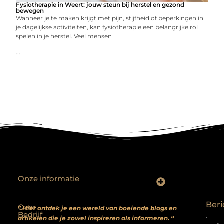
Fysiotherapie in Weert: jouw steun bij herstel en gezond
bewegen
Wanneer je te maken krijgt met pijn, stijfheid of beperkingen in
je dagelijkse activiteiten, kan fysiotherapie een belangrijke rol
spelen in je herstel. Veel mensen
...
Onze informatie
Backlinks kopen? Focus op kwaliteit, niet kwantiteit
Extra geld verdienen: realistische bijverdienmodellen voor iedereen met ambitie
Beri
Over
” Hier ontdek je een wereld van boeiende blogs en
Bedrijf
artikelen die je zowel inspireren als informeren. “