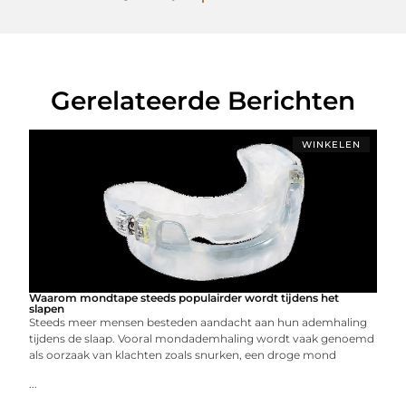
Gerelateerde Berichten
WINKELEN
Waarom mondtape steeds populairder wordt tijdens het
slapen
Steeds meer mensen besteden aandacht aan hun ademhaling
tijdens de slaap. Vooral mondademhaling wordt vaak genoemd
als oorzaak van klachten zoals snurken, een droge mond
...