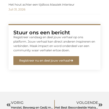
Het hout achter een tijdloos klassiek interieur
Juli 31, 2026
Stuur ons een bericht
Registreer vandaag en deel jouw verhaal op ons
platform. Jouw verhaal kan direct anderen inspireren en
verbinden. Maak impact en word onderdeel van een
community waar verhalen ertoe doen.
Registreer nu en deel jouw verhaal!
VORIG
VOLGENDE
Herstel, Beweeg en Gedij met Focus Fysiotherapie in Breda
Het Best Beoordeelde Matras en Boxspring van Nederland: Matt Sleeps