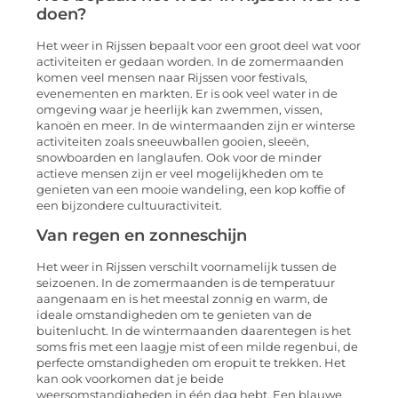
doen?
Het weer in Rijssen bepaalt voor een groot deel wat voor
activiteiten er gedaan worden. In de zomermaanden
komen veel mensen naar Rijssen voor festivals,
evenementen en markten. Er is ook veel water in de
omgeving waar je heerlijk kan zwemmen, vissen,
kanoën en meer. In de wintermaanden zijn er winterse
activiteiten zoals sneeuwballen gooien, sleeën,
snowboarden en langlaufen. Ook voor de minder
actieve mensen zijn er veel mogelijkheden om te
genieten van een mooie wandeling, een kop koffie of
een bijzondere cultuuractiviteit.
Van regen en zonneschijn
Het weer in Rijssen verschilt voornamelijk tussen de
seizoenen. In de zomermaanden is de temperatuur
aangenaam en is het meestal zonnig en warm, de
ideale omstandigheden om te genieten van de
buitenlucht. In de wintermaanden daarentegen is het
soms fris met een laagje mist of een milde regenbui, de
perfecte omstandigheden om eropuit te trekken. Het
kan ook voorkomen dat je beide
weersomstandigheden in één dag hebt. Een blauwe