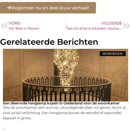
Registreer nu en deel jouw verhaal!
VORIG
VOLGENDE
Het Weer in Rijssen
Tips om afval te scheiden: duurzaamheid begint bij jouw afvalbak!
Gerelateerde Berichten
WONINGEN
Een sfeervolle hanglamp kopen in Gelderland voor de woonkamer
Wie de woonkamer een warme, uitnodigende sfeer wil geven, komt al
snel uit bij verlichting. Een hanglamp boven de eettafel of salontafel
bepaalt in grote
...