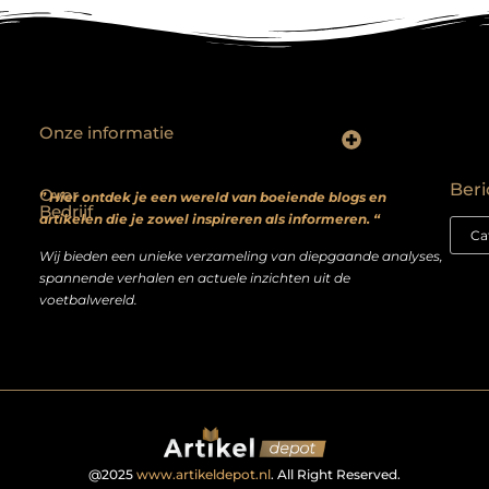
Onze informatie
Backlinks kopen? Focus op kwaliteit, niet kwantiteit
Extra geld verdienen: realistische bijverdienmodellen voor iedereen met ambitie
Beri
Over
” Hier ontdek je een wereld van boeiende blogs en
Bedrijf
artikelen die je zowel inspireren als informeren. “
Wij bieden een unieke verzameling van diepgaande analyses,
spannende verhalen en actuele inzichten uit de
voetbalwereld.
@2025
www.artikeldepot.nl
. All Right Reserved.