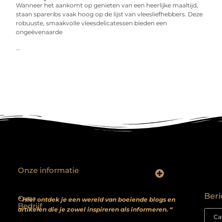
Wanneer het aankomt op genieten van een heerlijke maaltijd,
staan spareribs vaak hoog op de lijst van vleesliefhebbers. Deze
robuuste, smaakvolle vleesdelicatessen bieden een
ongeëvenaarde
...
Onze informatie
Backlinks kopen? Focus op kwaliteit, niet kwantiteit
Extra geld verdienen: realistische bijverdienmodellen voor iedereen met ambitie
Beri
Over
” Hier ontdek je een wereld van boeiende blogs en
Bedrijf
artikelen die je zowel inspireren als informeren. “