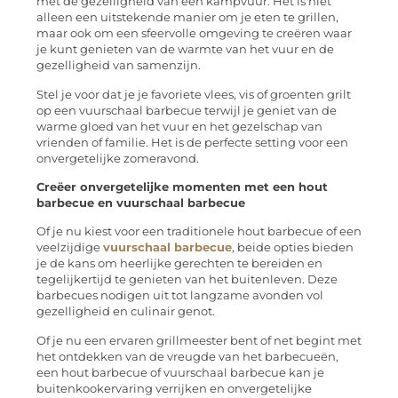
met de gezelligheid van een kampvuur. Het is niet
alleen een uitstekende manier om je eten te grillen,
maar ook om een sfeervolle omgeving te creëren waar
je kunt genieten van de warmte van het vuur en de
gezelligheid van samenzijn.
Stel je voor dat je je favoriete vlees, vis of groenten grilt
op een vuurschaal barbecue terwijl je geniet van de
warme gloed van het vuur en het gezelschap van
vrienden of familie. Het is de perfecte setting voor een
onvergetelijke zomeravond.
Creëer onvergetelijke momenten met een hout
barbecue en vuurschaal barbecue
Of je nu kiest voor een traditionele hout barbecue of een
veelzijdige
vuurschaal barbecue
, beide opties bieden
je de kans om heerlijke gerechten te bereiden en
tegelijkertijd te genieten van het buitenleven. Deze
barbecues nodigen uit tot langzame avonden vol
gezelligheid en culinair genot.
Of je nu een ervaren grillmeester bent of net begint met
het ontdekken van de vreugde van het barbecueën,
een hout barbecue of vuurschaal barbecue kan je
buitenkookervaring verrijken en onvergetelijke