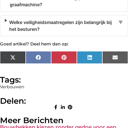
graafmachine?
Welke veiligheidsmaatregelen zijn belangrijk bij
▼
het besturen?
Goed artikel? Deel hem dan op:
X
Facebook
Pinterest
LinkedIn
Emai
(Twitter)
Tags:
Verbouwen
Delen:
Meer Berichten
Bouwhekken kiezen zonder gedoe voor een