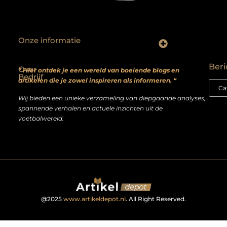
Onze informatie
Backlinks kopen? Focus op kwaliteit, niet kwantiteit
Extra geld verdienen: realistische bijverdienmodellen voor iedereen met ambitie
Beri
Over
” Hier ontdek je een wereld van boeiende blogs en
Bedrijf
artikelen die je zowel inspireren als informeren. “
Wij bieden een unieke verzameling van diepgaande analyses,
spannende verhalen en actuele inzichten uit de
voetbalwereld.
@2025
www.artikeldepot.nl
. All Right Reserved.