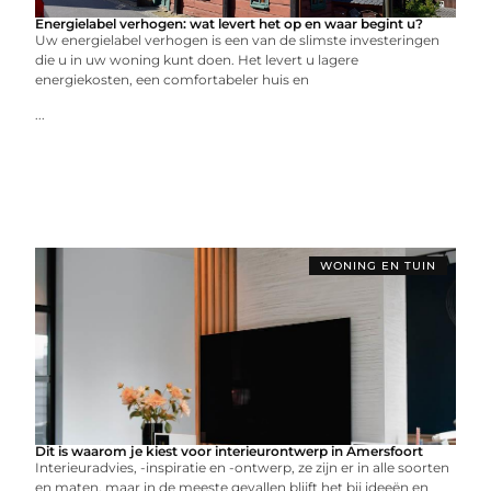
Energielabel verhogen: wat levert het op en waar begint u?
Uw energielabel verhogen is een van de slimste investeringen
die u in uw woning kunt doen. Het levert u lagere
energiekosten, een comfortabeler huis en
...
WONING EN TUIN
Dit is waarom je kiest voor interieurontwerp in Amersfoort
Interieuradvies, -inspiratie en -ontwerp, ze zijn er in alle soorten
en maten, maar in de meeste gevallen blijft het bij ideeën en