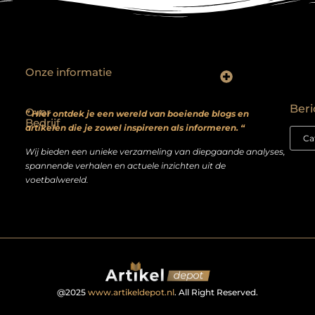
Onze informatie
Backlinks kopen? Focus op kwaliteit, niet kwantiteit
Extra geld verdienen: realistische bijverdienmodellen voor iedereen met ambitie
Beri
Over
” Hier ontdek je een wereld van boeiende blogs en
Bedrijf
artikelen die je zowel inspireren als informeren. “
Wij bieden een unieke verzameling van diepgaande analyses,
spannende verhalen en actuele inzichten uit de
voetbalwereld.
@2025
www.artikeldepot.nl
. All Right Reserved.