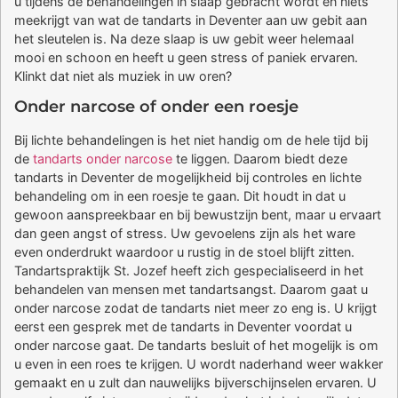
u tijdens de behandelingen in slaap gebracht wordt en niets
meekrijgt van wat de tandarts in Deventer aan uw gebit aan
het sleutelen is. Na deze slaap is uw gebit weer helemaal
mooi en schoon en heeft u geen stress of paniek ervaren.
Klinkt dat niet als muziek in uw oren?
Onder narcose of onder een roesje
Bij lichte behandelingen is het niet handig om de hele tijd bij
de
tandarts onder narcose
te liggen. Daarom biedt deze
tandarts in Deventer de mogelijkheid bij controles en lichte
behandeling om in een roesje te gaan. Dit houdt in dat u
gewoon aanspreekbaar en bij bewustzijn bent, maar u ervaart
dan geen angst of stress. Uw gevoelens zijn als het ware
even onderdrukt waardoor u rustig in de stoel blijft zitten.
Tandartspraktijk St. Jozef heeft zich gespecialiseerd in het
behandelen van mensen met tandartsangst. Daarom gaat u
onder narcose zodat de tandarts niet meer zo eng is. U krijgt
eerst een gesprek met de tandarts in Deventer voordat u
onder narcose gaat. De tandarts besluit of het mogelijk is om
u even in een roes te krijgen. U wordt naderhand weer wakker
gemaakt en u zult dan nauwelijks bijverschijnselen ervaren. U