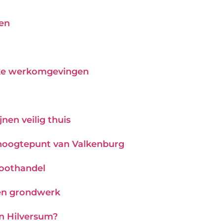
pen
ijke werkomgevingen
nen veilig thuis
hoogtepunt van Valkenburg
roothandel
 en grondwerk
in Hilversum?