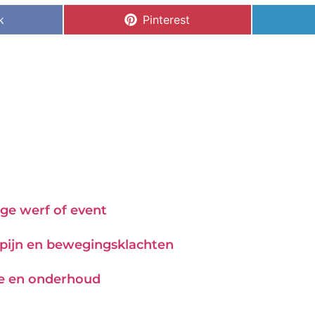
k
Pinterest
ge werf of event
j pijn en bewegingsklachten
tie en onderhoud