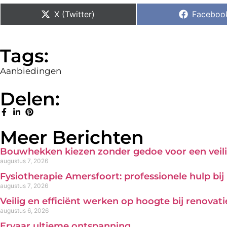
X (Twitter)
Faceboo
Tags:
Aanbiedingen
Delen:
Meer Berichten
Bouwhekken kiezen zonder gedoe voor een veili
augustus 7, 2026
Fysiotherapie Amersfoort: professionele hulp bi
augustus 7, 2026
Veilig en efficiënt werken op hoogte bij renova
augustus 6, 2026
Ervaar ultieme ontspanning