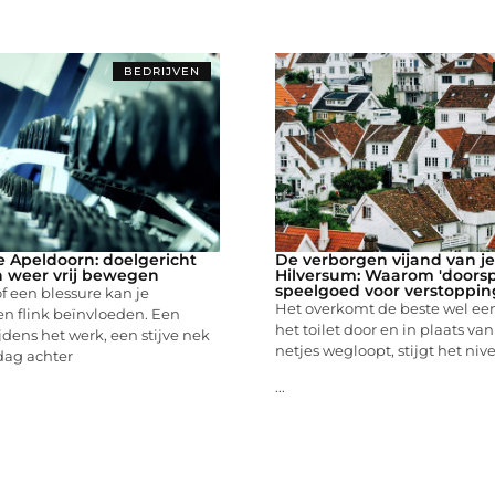
BEDRIJVEN
e Apeldoorn: doelgericht
De verborgen vijand van je 
n weer vrij bewegen
Hilversum: Waarom 'doorsp
speelgoed voor verstoppi
 of een blessure kan je
Het overkomt de beste wel eens
en flink beïnvloeden. Een
het toilet door en in plaats va
ijdens het werk, een stijve nek
netjes wegloopt, stijgt het niv
dag achter
...