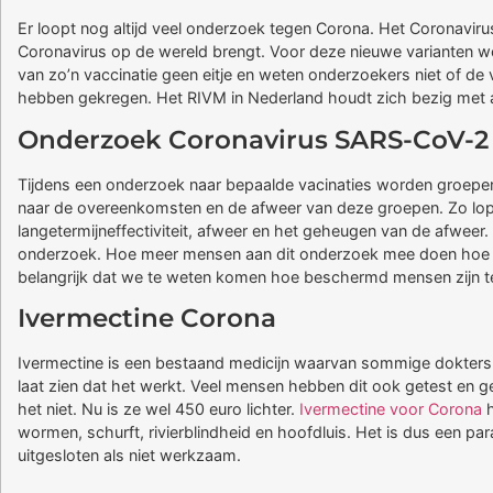
Er loopt nog altijd veel onderzoek tegen Corona. Het Coronavirus
Coronavirus op de wereld brengt. Voor deze nieuwe varianten w
van zo’n vaccinatie geen eitje en weten onderzoekers niet of de
hebben gekregen. Het RIVM in Nederland houdt zich bezig met
Onderzoek Coronavirus SARS-CoV-2
Tijdens een onderzoek naar bepaalde vacinaties worden groepen
naar de overeenkomsten en de afweer van deze groepen. Zo lope
langetermijneffectiviteit, afweer en het geheugen van de afwee
onderzoek. Hoe meer mensen aan dit onderzoek mee doen hoe vertr
belangrijk dat we te weten komen hoe beschermd mensen zijn te
Ivermectine Corona
Ivermectine is een bestaand medicijn waarvan sommige dokters 
laat zien dat het werkt. Veel mensen hebben dit ook getest en ge
het niet. Nu is ze wel 450 euro lichter.
Ivermectine voor Corona
h
wormen, schurft, rivierblindheid en hoofdluis. Het is dus een pa
uitgesloten als niet werkzaam.