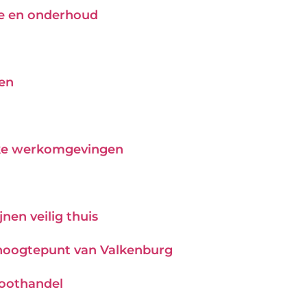
tie en onderhoud
pen
ijke werkomgevingen
nen veilig thuis
hoogtepunt van Valkenburg
roothandel