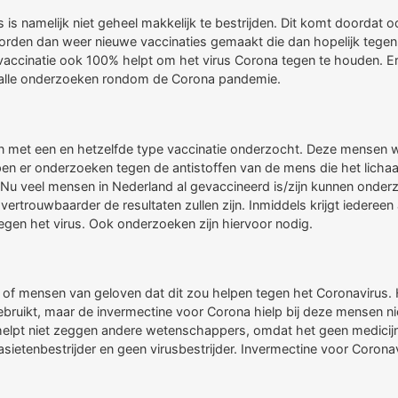
 is namelijk niet geheel makkelijk te bestrijden. Dit komt doordat o
orden dan weer nieuwe vaccinaties gemaakt die dan hopelijk tegen 
 vaccinatie ook 100% helpt om het virus Corona tegen te houden. Er
 alle onderzoeken rondom de Corona pandemie.
 met een en hetzelfde type vaccinatie onderzocht. Deze mensen w
n er onderzoeken tegen de antistoffen van de mens die het lichaa
r. Nu veel mensen in Nederland al gevaccineerd is/zijn kunnen on
ouwbaarder de resultaten zullen zijn. Inmiddels krijgt iedereen al
gen het virus. Ook onderzoeken zijn hiervoor nodig.
of mensen van geloven dat dit zou helpen tegen het Coronavirus. 
bruikt, maar de invermectine voor Corona hielp bij deze mensen niet
elpt niet zeggen andere wetenschappers, omdat het geen medicijn i
rasietenbestrijder en geen virusbestrijder. Invermectine voor Coron