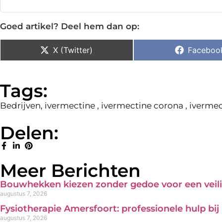
Goed artikel? Deel hem dan op:
X (Twitter)
Faceboo
Tags:
Bedrijven
,
ivermectine
,
ivermectine corona
,
ivermec
Delen:
Meer Berichten
Bouwhekken kiezen zonder gedoe voor een veili
augustus 7, 2026
Fysiotherapie Amersfoort: professionele hulp bi
augustus 7, 2026