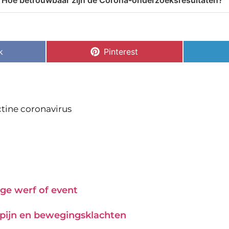
Hoe betrouwbaar zijn de Corona-onderzoeksresultaten?
k
Pinterest
tine coronavirus
ge werf of event
j pijn en bewegingsklachten