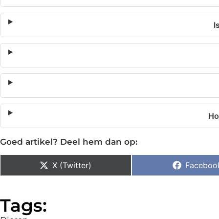
I
Ho
Goed artikel? Deel hem dan op:
X (Twitter)
Faceboo
Tags: