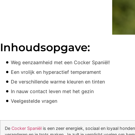
Inhoudsopgave:
Weg eenzaamheid met een Cocker Spaniël!
Een vrolijk en hyperactief temperament
De verschillende warme kleuren en tinten
In nauw contact leven met het gezin
Veelgestelde vragen
De
Cocker Spaniël
is een zeer energiek, sociaal en loyaal honde
veranderen en je trots maken. Je zult je verplicht voelen om hem n