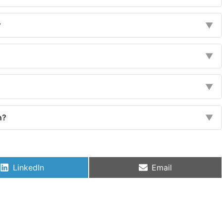
?
▼
▼
▼
n?
▼
LinkedIn
Email