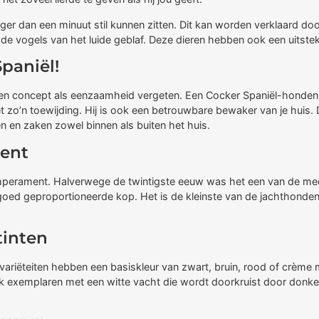
r dan een minuut stil kunnen zitten. Dit kan worden verklaard door 
n de vogels van het luide geblaf. Deze dieren hebben ook een uitste
paniël!
e een concept als eenzaamheid vergeten. Een Cocker Spaniël-honde
et zo’n toewijding. Hij is ook een betrouwbare bewaker van je huis. 
n en zaken zowel binnen als buiten het huis.
ment
emperament. Halverwege de twintigste eeuw was het een van de mees
ed geproportioneerde kop. Het is de kleinste van de jachthonden
tinten
 variëteiten hebben een basiskleur van zwart, bruin, rood of crème m
k exemplaren met een witte vacht die wordt doorkruist door donkere