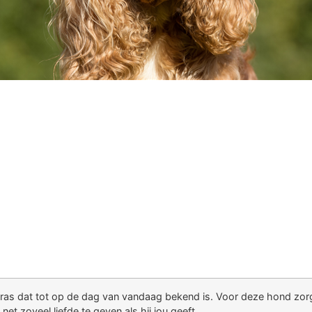
nras dat tot op de dag van vandaag bekend is. Voor deze hond zorge
et zoveel liefde te geven als hij jou geeft.