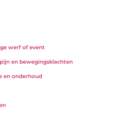
ge werf of event
j pijn en bewegingsklachten
tie en onderhoud
pen