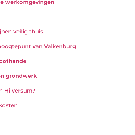
ijke werkomgevingen
nen veilig thuis
hoogtepunt van Valkenburg
roothandel
 en grondwerk
in Hilversum?
 kosten