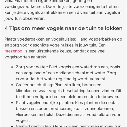
vink. Elk met hun eigen kenmerken, gedrag en
voedingsvoorkeuren. Door de juiste voorzieningen te treffen,
kun je deze vogels aantrekken en een diversiteit aan vogels in
jouw tuin observeren.
4 Tips om meer vogels naar de tuin te lokken
Plaats voederbakken en vogelhuisjes: Hang voederbakken op
en zorg voor geschikte vogelhuisjes in jouw tuin. Een
mezenbol
is een uitstekende keuze, omdat deze veel
vogelsoorten aantrekt.
Zorg voor water: Bied vogels een waterbron aan, zoals
een vogelbad of een ondiepe schaal met water. Zorg
ervoor dat het water regelmatig wordt ververst.
Creëer beschutting: Plant struiken, bomen en
klimplanten waar vogels beschutting kunnen vinden. Dit
biedt hen veiligheid en een plek om nesten te bouwen.
Plant vogelvriendelijke planten: Kies planten die nectar,
bessen en zaden produceren, zoals zonnebloemen,
vlierbessen en hulst. Deze dienen als voedselbron voor
vogels.
Vermijd pesticiden: Gebruik geen pesticiden in jouw tuin,