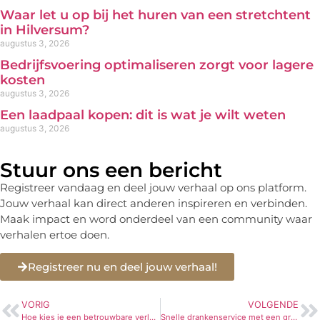
Waar let u op bij het huren van een stretchtent
in Hilversum?
augustus 3, 2026
Bedrijfsvoering optimaliseren zorgt voor lagere
kosten
augustus 3, 2026
Een laadpaal kopen: dit is wat je wilt weten
augustus 3, 2026
Stuur ons een bericht
Registreer vandaag en deel jouw verhaal op ons platform.
Jouw verhaal kan direct anderen inspireren en verbinden.
Maak impact en word onderdeel van een community waar
verhalen ertoe doen.
Registreer nu en deel jouw verhaal!
VORIG
VOLGENDE
Hoe kies je een betrouwbare verloskundige?
Snelle drankenservice met een groot assortiment