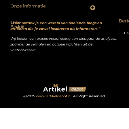
Onze informatie
Backlinks kopen? Focus op kwaliteit, niet kwantiteit
Extra geld verdienen: realistische bijverdienmodellen voor iedereen met ambitie
Beri
Over
” Hier ontdek je een wereld van boeiende blogs en
Bedrijf
artikelen die je zowel inspireren als informeren. “
Wij bieden een unieke verzameling van diepgaande analyses,
spannende verhalen en actuele inzichten uit de
voetbalwereld.
@2025
www.artikeldepot.nl
. All Right Reserved.