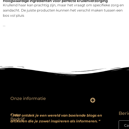
Hoogwaardige ingrediënten voor perfecte krullenverzorging
Krullend haar kan prachtig zijn, maar het vraagt om specifieke zorg en
aandacht. De juiste producten kunnen het verschil maken tussen een
bos vol pluis
...
Onze informatie
Backlinks kopen? Focus op kwaliteit, niet kwantiteit
Extra geld verdienen: realistische bijverdienmodellen voor iedereen met ambitie
Beri
Over
” Hier ontdek je een wereld van boeiende blogs en
Bedrijf
artikelen die je zowel inspireren als informeren. “