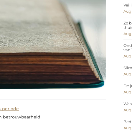
Veil
Augu
Zo b
thui
Augu
Ond
van
Augu
Slim
Augu
De j
Augu
Waar
 periode
Augu
n betrouwbaarheid
Bedr
u
Augu