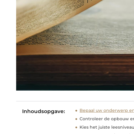
Bepaal uw onderwerp en
Inhoudsopgave:
Controleer de opbouw e
Kies het juiste leesnivea