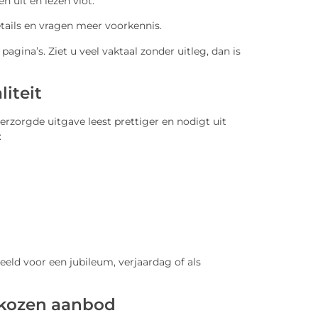
 uit en lezen vlot.
etails en vragen meer voorkennis.
pagina’s. Ziet u veel vaktaal zonder uitleg, dan is
iteit
verzorgde uitgave leest prettiger en nodigt uit
:
eld voor een jubileum, verjaardag of als
ekozen aanbod