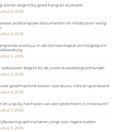
ig wonen begint bij goed hang en sluitwerk
stus 5, 2026
ewaar je belangrijke documenten en medicijnen veilig
s
stus 5, 2026
ergronds avontuur in de Gemeentegrot als hoogtepunt
 Valkenburg
stus 5, 2026
 verbouwen begint bij de juiste stukadoorgroothandel
stus 5, 2026
uiste graafmachine kiezen voor bouw, infra en grondwerk
stus 5, 2026
 let u op bij het huren van een stretchtent in Hilversum?
stus 3, 2026
ijfsvoering optimaliseren zorgt voor lagere kosten
stus 3, 2026