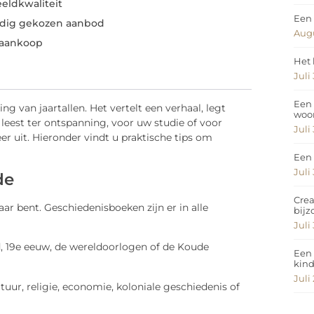
eldkwaliteit
Een 
ldig gekozen aanbod
Augu
w aankoop
Het 
Juli
Een 
van jaartallen. Het vertelt een verhaal, legt
woo
 leest ter ontspanning, voor uw studie of voor
Juli
r uit. Hieronder vindt u praktische tips om
Een 
Juli
de
Crea
r bent. Geschiedenisboeken zijn er in alle
bij
Juli
, 19e eeuw, de wereldoorlogen of de Koude
Een 
kin
Juli
tuur, religie, economie, koloniale geschiedenis of