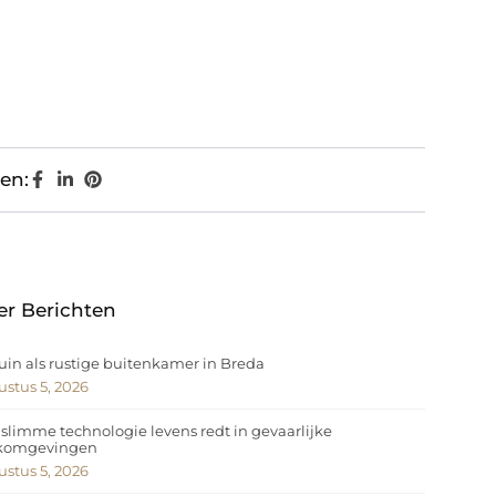
en:
er Berichten
uin als rustige buitenkamer in Breda
stus 5, 2026
slimme technologie levens redt in gevaarlijke
komgevingen
stus 5, 2026