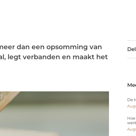
 meer dan een opsomming van
Del
aal, legt verbanden en maakt het
Me
De t
Augu
Hoe 
wer
Augu