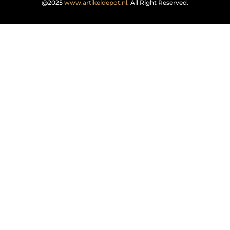
@2025
www.artikeldepot.nl
. All Right Reserved.