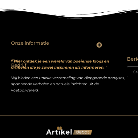
Onze informatie
Backlinks kopen? Focus op kwaliteit, niet kwantiteit
Extra geld verdienen: realistische bijverdienmodellen voor iedereen met ambitie
Beri
Over
” Hier ontdek je een wereld van boeiende blogs en
Bedrijf
artikelen die je zowel inspireren als informeren. “
Wij bieden een unieke verzameling van diepgaande analyses,
spannende verhalen en actuele inzichten uit de
voetbalwereld.