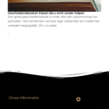
Geschiedenisboeken kiezen die u echt verder helpen
Een goed geschiedenisboek is meer dan een opsomming van
jaartallen. Het vertelt een verhaal, legt verbanden en maakt het
verleden begrijpelijk. Of u nu leest
...
Onze informatie
Backlinks kopen? Focus op kwaliteit, niet kwantiteit
Extra geld verdienen: realistische bijverdienmodellen voor iedereen met ambitie