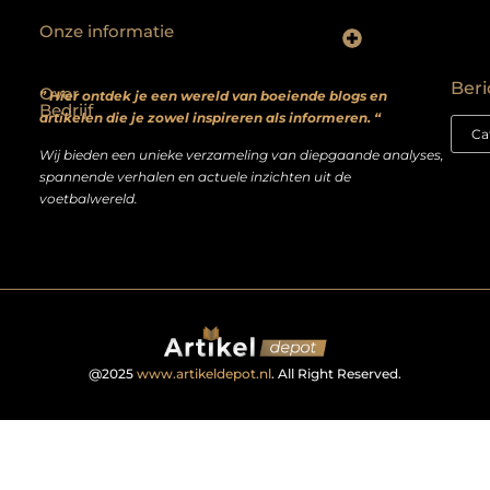
Onze informatie
Backlinks kopen? Focus op kwaliteit, niet kwantiteit
Extra geld verdienen: realistische bijverdienmodellen voor iedereen met ambitie
Beri
Over
” Hier ontdek je een wereld van boeiende blogs en
Bedrijf
artikelen die je zowel inspireren als informeren. “
Wij bieden een unieke verzameling van diepgaande analyses,
spannende verhalen en actuele inzichten uit de
voetbalwereld.
@2025
www.artikeldepot.nl
. All Right Reserved.