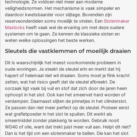
technologie. Ze voldoen niet meer aan moderne
veiligheidsnormen. Het mechanisme is vaak simpeler en
daardoor kwetsbaarder voor slijtage. Bovendien zijn
reserveonderdelen soms moeilijk te vinden. Een
Slotenmaker
Maslocks
heeft vaak wel de ervaring om met deze oudere
systemen om te gaan. Ze kennen de klassieke sloten en
weten welke oplossingen het beste werken.
Sleutels die vastklemmen of moeilijk draaien
Dit is waarschijnlijk het meest voorkomende probleem in
oude woningen. Je steekt de sleutel erin en merkt dat hij
hapert of helemaal niet wil draaien. Soms moet je flink kracht
zetten, wat het risico geeft dat de sleutel afbreekt. De
oorzaak ligt vaak bij vuil en stof dat zich door de jaren heen
ophoopt in het slot. Ook kan het smeervet hard worden of
verdampen. Daarnaast slijten de pinnetjes in het cilinderslot.
Ze passen dan niet meer perfect op de sleutel. Probeer eerst
wat grafietpoeder in het slot te spuiten. Dit werkt als
smeermiddel zonder plakkerig te worden. Gebruik nooit
WD40 of olie, want dat trekt juist meer vuil aan. Helpt dit niet?
Dan is het tijd om een slotenmaker te bellen. Die kan het slot