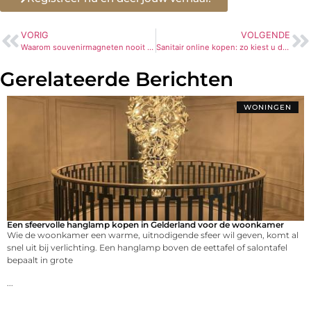
VORIG
VOLGENDE
Waarom souvenirmagneten nooit uit de mode raken
Sanitair online kopen: zo kiest u de juiste doucheoplossing
Gerelateerde Berichten
WONINGEN
Een sfeervolle hanglamp kopen in Gelderland voor de woonkamer
Wie de woonkamer een warme, uitnodigende sfeer wil geven, komt al
snel uit bij verlichting. Een hanglamp boven de eettafel of salontafel
bepaalt in grote
...