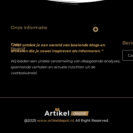
Onze informatie
Backlinks kopen? Focus op kwaliteit, niet kwantiteit
Extra geld verdienen: realistische bijverdienmodellen voor iedereen met ambitie
Beri
Over
” Hier ontdek je een wereld van boeiende blogs en
Bedrijf
artikelen die je zowel inspireren als informeren. “
Wij bieden een unieke verzameling van diepgaande analyses,
spannende verhalen en actuele inzichten uit de
voetbalwereld.
@2025
www.artikeldepot.nl
. All Right Reserved.