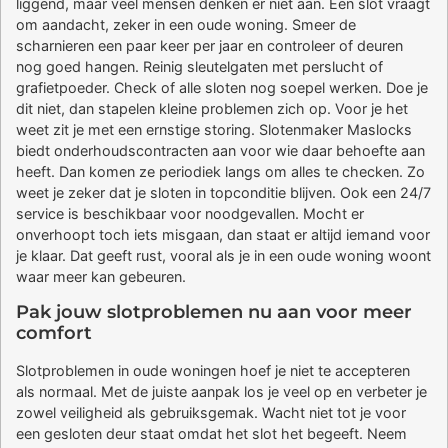
liggend, maar veel mensen denken er niet aan. Een slot vraagt
om aandacht, zeker in een oude woning. Smeer de
scharnieren een paar keer per jaar en controleer of deuren
nog goed hangen. Reinig sleutelgaten met perslucht of
grafietpoeder. Check of alle sloten nog soepel werken. Doe je
dit niet, dan stapelen kleine problemen zich op. Voor je het
weet zit je met een ernstige storing. Slotenmaker Maslocks
biedt onderhoudscontracten aan voor wie daar behoefte aan
heeft. Dan komen ze periodiek langs om alles te checken. Zo
weet je zeker dat je sloten in topconditie blijven. Ook een 24/7
service is beschikbaar voor noodgevallen. Mocht er
onverhoopt toch iets misgaan, dan staat er altijd iemand voor
je klaar. Dat geeft rust, vooral als je in een oude woning woont
waar meer kan gebeuren.
Pak jouw slotproblemen nu aan voor meer
comfort
Slotproblemen in oude woningen hoef je niet te accepteren
als normaal. Met de juiste aanpak los je veel op en verbeter je
zowel veiligheid als gebruiksgemak. Wacht niet tot je voor
een gesloten deur staat omdat het slot het begeeft. Neem