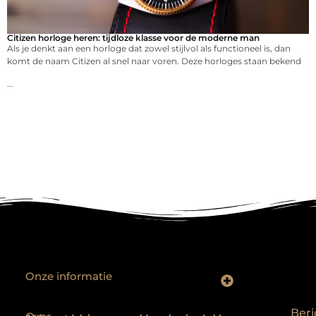
Citizen horloge heren: tijdloze klasse voor de moderne man
Als je denkt aan een horloge dat zowel stijlvol als functioneel is, dan
komt de naam Citizen al snel naar voren. Deze horloges staan bekend
...
Onze informatie
Backlinks kopen? Focus op kwaliteit, niet kwantiteit
Extra geld verdienen: realistische bijverdienmodellen voor iedereen met ambitie
Beri