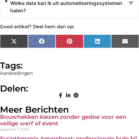
Welke data kan ik uit automatiseringssystemen
▼
halen?
Goed artikel? Deel hem dan op:
X
Facebook
Pinterest
LinkedIn
Emai
(Twitter)
Tags:
Aanbiedingen
Delen:
Meer Berichten
Bouwhekken kiezen zonder gedoe voor een
veilige werf of event
augustus 7, 2026
Fysiotherapie Amersfoort: professionele hulp bij