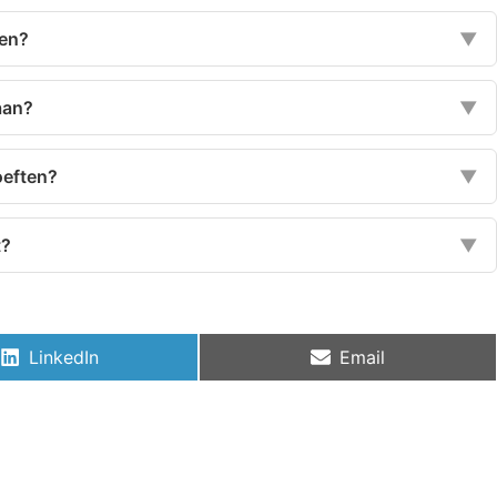
ren?
▼
aan?
▼
oeften?
▼
t?
▼
LinkedIn
Email