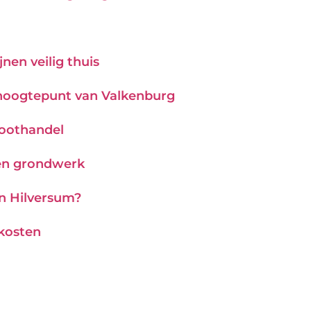
nen veilig thuis
hoogtepunt van Valkenburg
roothandel
 en grondwerk
in Hilversum?
 kosten