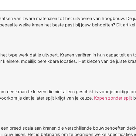
laatsen van zware materialen tot het uitvoeren van hoogbouw. De ju
paal je welke kraan het beste past bij jouw behoeften? Dit artikel 
 het type werk dat je uitvoert. Kranen variëren in hun capaciteit en
or kleinere, moeilijk bereikbare locaties. Het kiezen van de juiste 
 om een kraan te kiezen die niet alleen geschikt is voor je huidi
oorkom je dat je later spijt krijgt van je keuze.
Kopen zonder spijt
b
jf een breed scala aan kranen die verschillende bouwbehoeften dekke
jouw eisen. Het is belangrijk om te begrijpen welke specificaties je