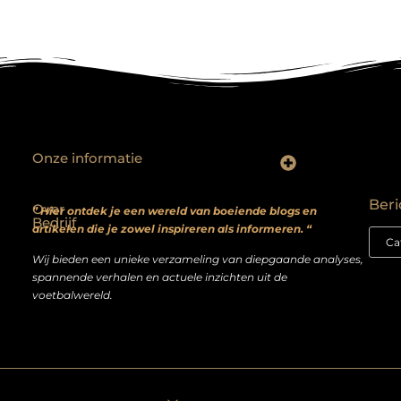
Onze informatie
Backlinks kopen? Focus op kwaliteit, niet kwantiteit
Extra geld verdienen: realistische bijverdienmodellen voor iedereen met ambitie
Beri
Over
” Hier ontdek je een wereld van boeiende blogs en
Bedrijf
artikelen die je zowel inspireren als informeren. “
Wij bieden een unieke verzameling van diepgaande analyses,
spannende verhalen en actuele inzichten uit de
voetbalwereld.