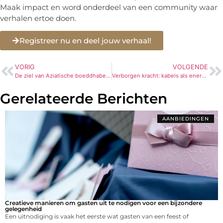
Maak impact en word onderdeel van een community waar
verhalen ertoe doen.
Registreer nu en deel jouw verhaal!
VORIG
VOLGENDE
De ziel van Aziatische boeddhabeelden ontsluierd
Verborgen kracht: kabels als energieverbindingen
Gerelateerde Berichten
AANBIEDINGEN
Creatieve manieren om gasten uit te nodigen voor een bijzondere
gelegenheid
Een uitnodiging is vaak het eerste wat gasten van een feest of