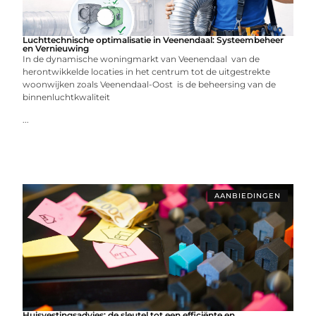
Luchttechnische optimalisatie in Veenendaal: Systeembeheer
en Vernieuwing
In de dynamische woningmarkt van Veenendaal van de
herontwikkelde locaties in het centrum tot de uitgestrekte
woonwijken zoals Veenendaal-Oost is de beheersing van de
binnenluchtkwaliteit
...
AANBIEDINGEN
Huisvestingsadvies: de sleutel tot een efficiënte en