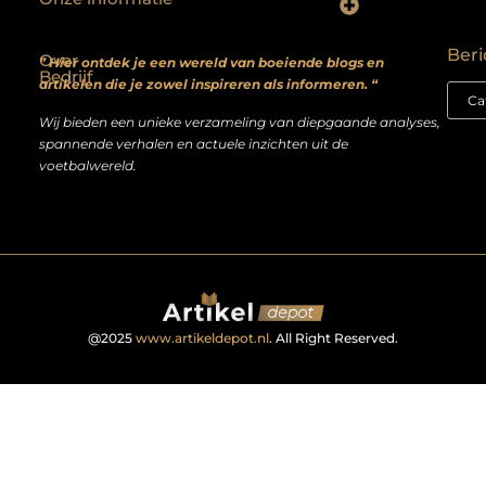
Backlinks kopen? Focus op kwaliteit, niet kwantiteit
Extra geld verdienen: realistische bijverdienmodellen voor iedereen met ambitie
Beri
Over
” Hier ontdek je een wereld van boeiende blogs en
Bedrijf
artikelen die je zowel inspireren als informeren. “
Wij bieden een unieke verzameling van diepgaande analyses,
spannende verhalen en actuele inzichten uit de
voetbalwereld.
@2025
www.artikeldepot.nl
. All Right Reserved.