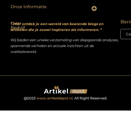
Onze informatie
Backlinks kopen? Focus op kwaliteit, niet kwantiteit
Extra geld verdienen: realistische bijverdienmodellen voor iedereen met ambitie
Beri
Over
” Hier ontdek je een wereld van boeiende blogs en
Bedrijf
artikelen die je zowel inspireren als informeren. “
Wij bieden een unieke verzameling van diepgaande analyses,
spannende verhalen en actuele inzichten uit de
voetbalwereld.
@2025
www.artikeldepot.nl
. All Right Reserved.