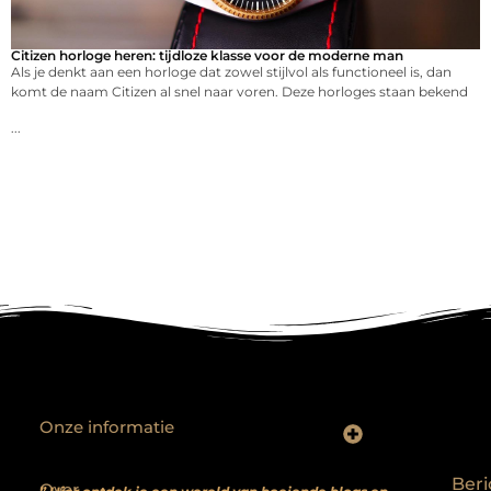
Citizen horloge heren: tijdloze klasse voor de moderne man
Als je denkt aan een horloge dat zowel stijlvol als functioneel is, dan
komt de naam Citizen al snel naar voren. Deze horloges staan bekend
...
Onze informatie
Backlinks kopen? Focus op kwaliteit, niet kwantiteit
Extra geld verdienen: realistische bijverdienmodellen voor iedereen met ambitie
Beri
Over