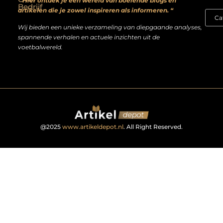
” Hier ontdek je een wereld van boeiende blogs en
Bedrijf
artikelen die je zowel inspireren als informeren. “
Wij bieden een unieke verzameling van diepgaande analyses,
spannende verhalen en actuele inzichten uit de
voetbalwereld.
@2025
www.artikeldepot.nl
. All Right Reserved.