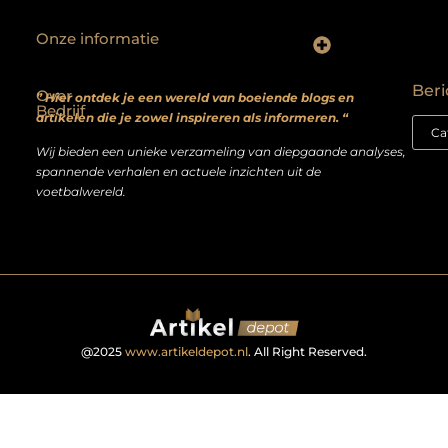
Onze informatie
Backlinks kopen? Focus op kwaliteit, niet kwantiteit
Extra geld verdienen: realistische bijverdienmodellen voor iedereen met ambitie
Beri
Over
” Hier ontdek je een wereld van boeiende blogs en
Bedrijf
artikelen die je zowel inspireren als informeren. “
Wij bieden een unieke verzameling van diepgaande analyses,
spannende verhalen en actuele inzichten uit de
voetbalwereld.
@2025
www.artikeldepot.nl
. All Right Reserved.