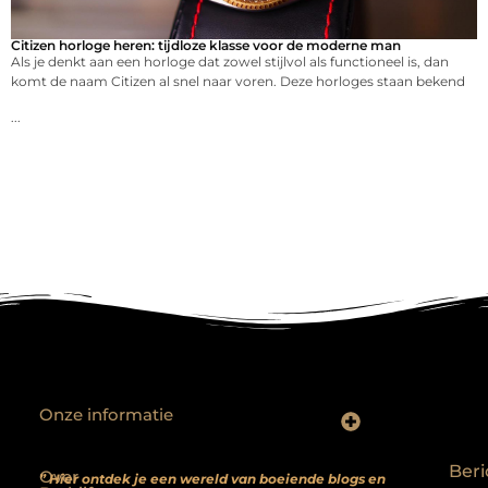
Citizen horloge heren: tijdloze klasse voor de moderne man
Als je denkt aan een horloge dat zowel stijlvol als functioneel is, dan
komt de naam Citizen al snel naar voren. Deze horloges staan bekend
...
Onze informatie
Backlinks kopen? Focus op kwaliteit, niet kwantiteit
Extra geld verdienen: realistische bijverdienmodellen voor iedereen met ambitie
Beri
Over
” Hier ontdek je een wereld van boeiende blogs en