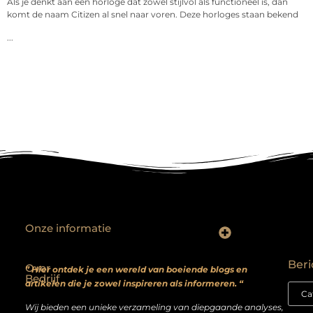
Als je denkt aan een horloge dat zowel stijlvol als functioneel is, dan
komt de naam Citizen al snel naar voren. Deze horloges staan bekend
...
Onze informatie
Backlinks kopen? Focus op kwaliteit, niet kwantiteit
Extra geld verdienen: realistische bijverdienmodellen voor iedereen met ambitie
Beri
Over
” Hier ontdek je een wereld van boeiende blogs en
Bedrijf
artikelen die je zowel inspireren als informeren. “
Wij bieden een unieke verzameling van diepgaande analyses,