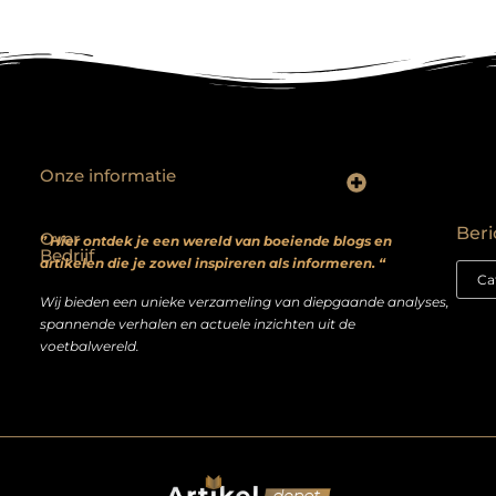
Onze informatie
Backlinks kopen? Focus op kwaliteit, niet kwantiteit
Extra geld verdienen: realistische bijverdienmodellen voor iedereen met ambitie
Beri
Over
” Hier ontdek je een wereld van boeiende blogs en
Bedrijf
artikelen die je zowel inspireren als informeren. “
Wij bieden een unieke verzameling van diepgaande analyses,
spannende verhalen en actuele inzichten uit de
voetbalwereld.