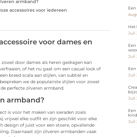
zilveren armband?
Een 
loze accessoires voor iedereen
Augu
Het 
Juli
 accessoire voor dames en
Een 
woo
Juli
at zowel door dames als heren gedragen kan
Een 
 verfraaien, of het nu gaat om een casual look of
Juli
n breed scala aan stijlen, van subtiel en
 bespreken we de populairste stijlen voor zowel
Crea
 de perfecte zilveren armband.
bij
ren armband?
Juli
Een 
ect is voor het maken van sieraden zoals
kin
 vrijwel elke outfit en zijn geschikt voor elke
Juli
ch design of juist voor een stoere, opvallende
traling. Daarnaast zijn zilveren armbanden vaak