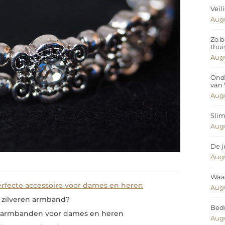
Veil
Augu
Zo b
thui
Augu
Ond
van
Augu
Slim
Augu
De j
Augu
Waar
erfecte accessoire voor dames en heren
Augu
 zilveren armband?
Bedr
ren armbanden voor dames en heren
Augu