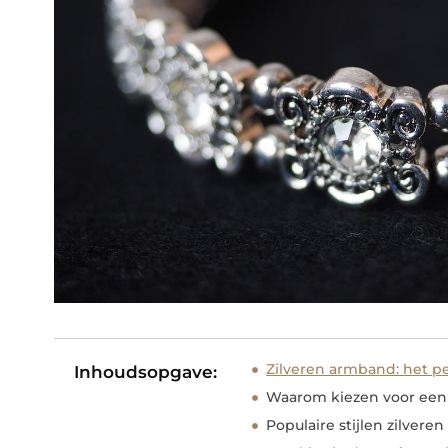
Zilveren armband: het p
Inhoudsopgave:
Waarom kiezen voor een
Populaire stijlen zilve