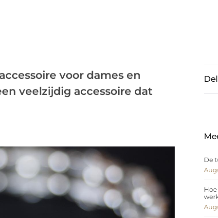
 accessoire voor dames en
Del
en veelzijdig accessoire dat
Me
De t
Augu
Hoe 
wer
Augu