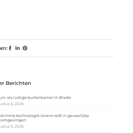
en:
er Berichten
uin als rustige buitenkamer in Breda
stus 5, 2026
slimme technologie levens redt in gevaarlijke
komgevingen
stus 5, 2026