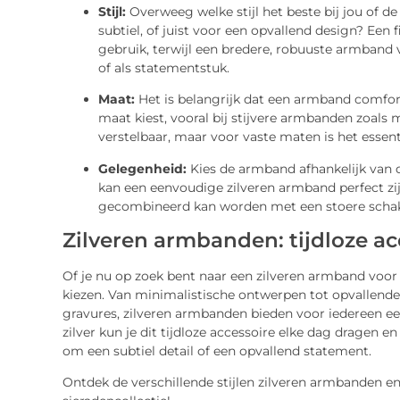
Stijl:
Overweeg welke stijl het beste bij jou of d
subtiel, of juist voor een opvallend design? Een 
gebruik, terwijl een bredere, robuuste armband
of als statementstuk.
Maat:
Het is belangrijk dat een armband comforta
maat kiest, vooral bij stijvere armbanden zoal
verstelbaar, maar voor vaste maten is het essen
Gelegenheid:
Kies de armband afhankelijk van 
kan een eenvoudige zilveren armband perfect zijn
gecombineerd kan worden met een stoere scha
Zilveren armbanden: tijdloze ac
Of je nu op zoek bent naar een zilveren armband voor d
kiezen. Van minimalistische ontwerpen tot opvallen
gravures, zilveren armbanden bieden voor iedereen een
zilver kun je dit tijdloze accessoire elke dag dragen 
om een subtiel detail of een opvallend statement.
Ontdek de verschillende stijlen zilveren armbanden e