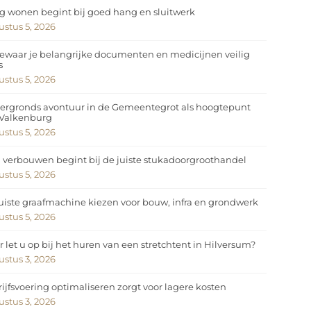
ig wonen begint bij goed hang en sluitwerk
stus 5, 2026
ewaar je belangrijke documenten en medicijnen veilig
s
stus 5, 2026
ergronds avontuur in de Gemeentegrot als hoogtepunt
 Valkenburg
stus 5, 2026
 verbouwen begint bij de juiste stukadoorgroothandel
stus 5, 2026
uiste graafmachine kiezen voor bouw, infra en grondwerk
stus 5, 2026
 let u op bij het huren van een stretchtent in Hilversum?
stus 3, 2026
ijfsvoering optimaliseren zorgt voor lagere kosten
stus 3, 2026