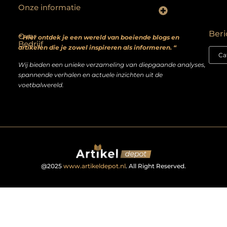
Onze informatie
Backlinks kopen? Focus op kwaliteit, niet kwantiteit
Extra geld verdienen: realistische bijverdienmodellen voor iedereen met ambitie
Beri
Over
” Hier ontdek je een wereld van boeiende blogs en
Bedrijf
artikelen die je zowel inspireren als informeren. “
Wij bieden een unieke verzameling van diepgaande analyses,
spannende verhalen en actuele inzichten uit de
voetbalwereld.
@2025
www.artikeldepot.nl
. All Right Reserved.