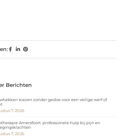
en:
er Berichten
hekken kiezen zonder gedoe voor een veilige werf of
nt
stus 7, 2026
otherapie Amersfoort: professionele hulp bij pijn en
egingsklachten
stus 7, 2026