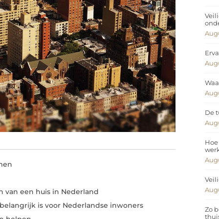
Veil
ond
Augu
Erva
Augu
Waar
Augu
De t
Augu
Hoe 
wer
Augu
mmen
Veil
Augu
n van een huis in Nederland
belangrijk is voor Nederlandse inwoners
Zo b
thui