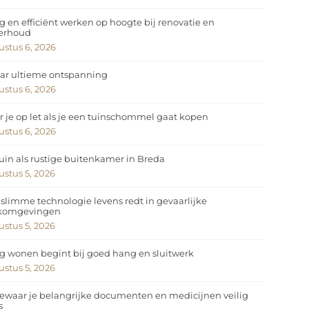
ig en efficiënt werken op hoogte bij renovatie en
erhoud
stus 6, 2026
ar ultieme ontspanning
stus 6, 2026
 je op let als je een tuinschommel gaat kopen
stus 6, 2026
uin als rustige buitenkamer in Breda
stus 5, 2026
slimme technologie levens redt in gevaarlijke
komgevingen
stus 5, 2026
ig wonen begint bij goed hang en sluitwerk
stus 5, 2026
ewaar je belangrijke documenten en medicijnen veilig
s