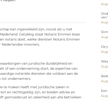
n helpen
Augu
Ond
van
Augu
hap kan ingewikkeld zijn, vooral als u niet
Slim
 Nederland. Gelukkig staat Notaris Emmen klaar
Augu
 een notaris doet, welke diensten Notaris Emmen
r Nederlandse inwoners.
De j
Augu
Waar
t waarborgen van juridische duidelijkheid en
Augu
elt of een onderneming start, de expertise van
aardige notariële diensten die voldoen aan de
Bedr
s tot ondernemers.
Augu
ie te maken heeft met juridische zaken in
Een 
ct en rechtsgeldig zijn, en bieden advies en
Augu
eeft gemoedsrust en zekerheid aan alle betrokken