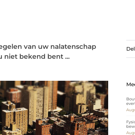
regelen van uw nalatenschap
Del
u niet bekend bent ...
Me
Bouw
eve
Augu
Fysi
bew
Augu