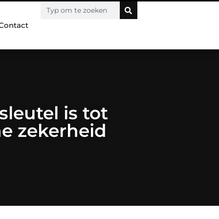
Contact
eutel is tot
he zekerheid