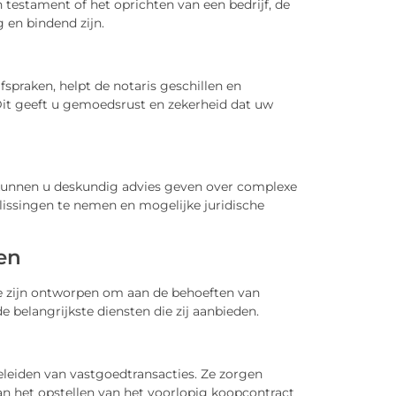
 testament of het oprichten van een bedrijf, de
 en bindend zijn.
spraken, helpt de notaris geschillen en
it geeft u gemoedsrust en zekerheid dat uw
 kunnen u deskundig advies geven over complexe
lissingen te nemen en mogelijke juridische
en
e zijn ontworpen om aan de behoeften van
de belangrijkste diensten die zij aanbieden.
leiden van vastgoedtransacties. Ze zorgen
van het opstellen van het voorlopig koopcontract