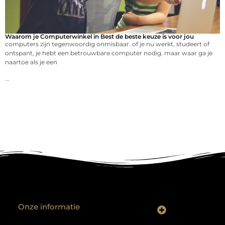
Waarom je Computerwinkel in Best de beste keuze is voor jou
computers zijn tegenwoordig onmisbaar. of je nu werkt, studeert of
ontspant, je hebt een betrouwbare computer nodig. maar waar ga je
naartoe als je een
...
Onze informatie
Backlinks kopen? Focus op kwaliteit, niet kwantiteit
Extra geld verdienen: realistische bijverdienmodellen voor iedereen met ambitie