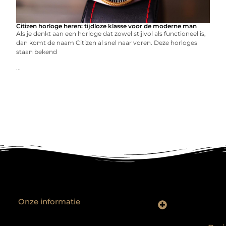
Citizen horloge heren: tijdloze klasse voor de moderne man
Als je denkt aan een horloge dat zowel stijlvol als functioneel is,
dan komt de naam Citizen al snel naar voren. Deze horloges
staan bekend
...
Onze informatie
Backlinks kopen? Focus op kwaliteit, niet kwantiteit
Extra geld verdienen: realistische bijverdienmodellen voor iedereen met ambitie