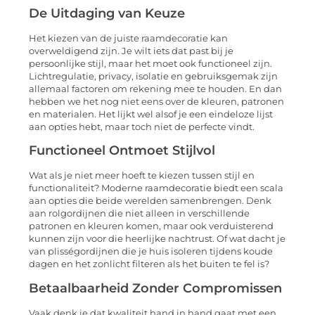
De Uitdaging van Keuze
Het kiezen van de juiste raamdecoratie kan
overweldigend zijn. Je wilt iets dat past bij je
persoonlijke stijl, maar het moet ook functioneel zijn.
Lichtregulatie, privacy, isolatie en gebruiksgemak zijn
allemaal factoren om rekening mee te houden. En dan
hebben we het nog niet eens over de kleuren, patronen
en materialen. Het lijkt wel alsof je een eindeloze lijst
aan opties hebt, maar toch niet de perfecte vindt.
Functioneel Ontmoet Stijlvol
Wat als je niet meer hoeft te kiezen tussen stijl en
functionaliteit? Moderne raamdecoratie biedt een scala
aan opties die beide werelden samenbrengen. Denk
aan rolgordijnen die niet alleen in verschillende
patronen en kleuren komen, maar ook verduisterend
kunnen zijn voor die heerlijke nachtrust. Of wat dacht je
van plisségordijnen die je huis isoleren tijdens koude
dagen en het zonlicht filteren als het buiten te fel is?
Betaalbaarheid Zonder Compromissen
Vaak denk je dat kwaliteit hand in hand gaat met een