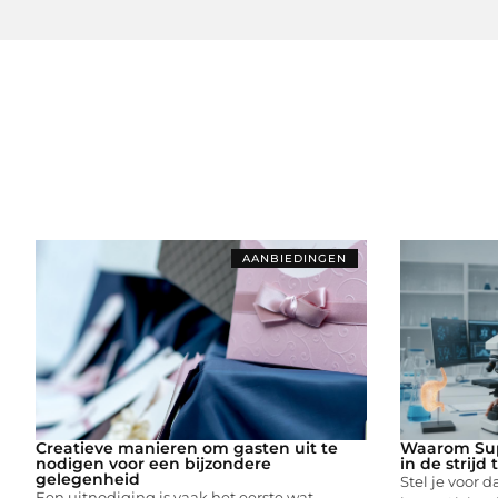
AANBIEDINGEN
Creatieve manieren om gasten uit te
Waarom Sup
nodigen voor een bijzondere
in de strijd
gelegenheid
Stel je voor d
Een uitnodiging is vaak het eerste wat