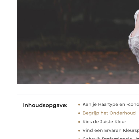
Ken je Haartype en -cond
Inhoudsopgave:
Begrijp het Onderhoud
Kies de Juiste Kleur
Vind een Ervaren Kleursp