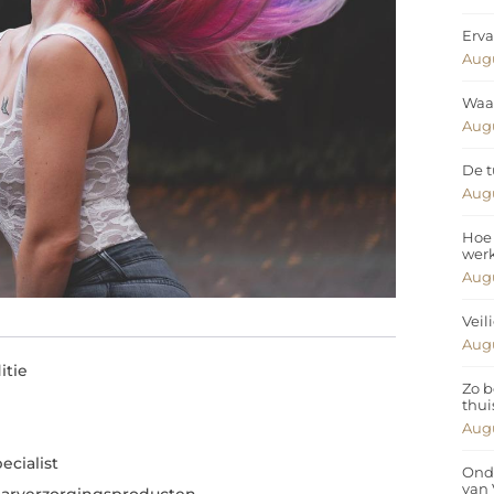
Erva
Augu
Waar
Augu
De t
Augu
Hoe 
wer
Augu
Veil
Augu
itie
Zo b
thui
Augu
ecialist
Ond
van