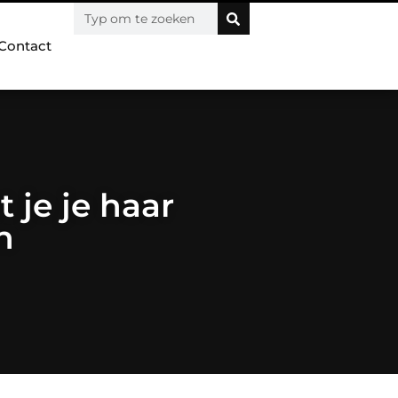
Contact
 je je haar
n