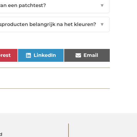
van een patchtest?
▼
sproducten belangrijk na het kleuren?
▼
rest
LinkedIn
Email
gd