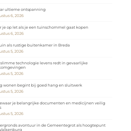
ar ultieme ontspanning
stus 6, 2026
 je op let als je een tuinschommel gaat kopen
stus 6, 2026
uin als rustige buitenkamer in Breda
stus 5, 2026
slimme technologie levens redt in gevaarlijke
komgevingen
stus 5, 2026
ig wonen begint bij goed hang en sluitwerk
stus 5, 2026
ewaar je belangrijke documenten en medicijnen veilig
s
stus 5, 2026
ergronds avontuur in de Gemeentegrot als hoogtepunt
 Valkenburg