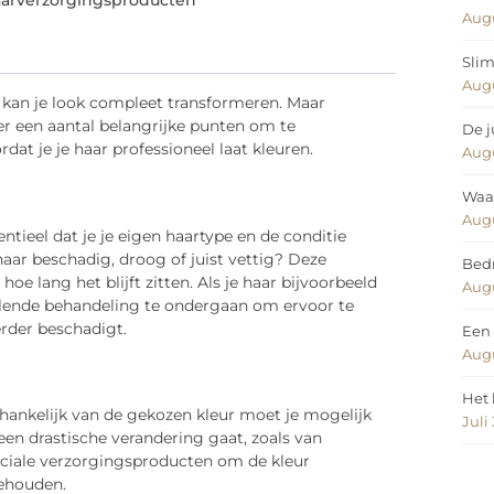
aarverzorgingsproducten
Augu
Slim
Augu
n kan je look compleet transformeren. Maar
 er een aantal belangrijke punten om te
De j
dat je je haar professioneel laat kleuren.
Augu
Waar
Augu
ntieel dat je je eigen haartype en de conditie
je haar beschadig, droog of juist vettig? Deze
Bedr
e lang het blijft zitten. Als je haar bijvoorbeeld
Augu
ellende behandeling te ondergaan om ervoor te
erder beschadigt.
Een 
Augu
Het 
fhankelijk van de gekozen kleur moet je mogelijk
Juli
 een drastische verandering gaat, zoals van
peciale verzorgingsproducten om de kleur
behouden.