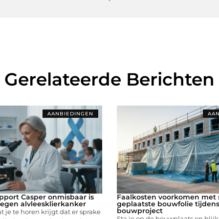
Gerelateerde Berichten
AANBIEDINGEN
AAN
port Casper onmisbaar is
Faalkosten voorkomen met s
 tegen alvleesklierkanker
geplaatste bouwfolie tijdens
bouwproject
at je te horen krijgt dat er sprake
Sta je op de bouwplaats en blijkt