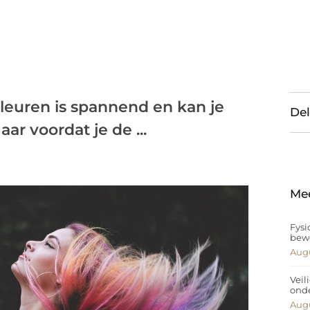
kleuren is spannend en kan je
Del
r voordat je de ...
Me
Fysi
bew
Augu
Veil
ond
Augu