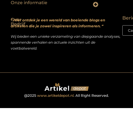
Onze informatie
Backlinks kopen? Focus op kwaliteit, niet kwantiteit
Extra geld verdienen: realistische bijverdienmodellen voor iedereen met ambitie
Beri
Over
” Hier ontdek je een wereld van boeiende blogs en
Bedrijf
artikelen die je zowel inspireren als informeren. “
Wij bieden een unieke verzameling van diepgaande analyses,
spannende verhalen en actuele inzichten uit de
voetbalwereld.
@2025
www.artikeldepot.nl
. All Right Reserved.