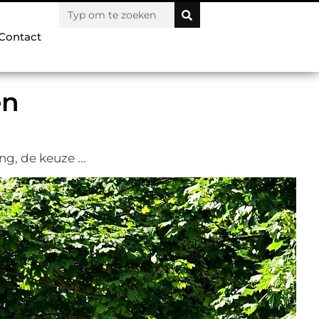
Contact
en
g, de keuze ...