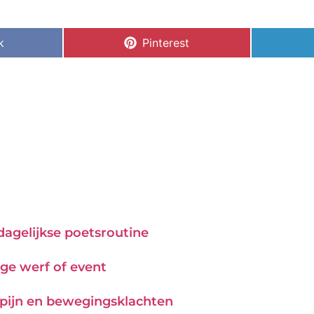
k
Pinterest
 dagelijkse poetsroutine
ge werf of event
j pijn en bewegingsklachten