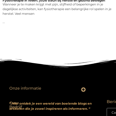
Fysiotherapie in Weert: jouw steun bij herstel en gezond bewegen
Wanneer je te maken krijgt met pijn, stijfheid of beperkingen in je
dagelijkse activiteiten, kan fysiotherapie een belangrijke rol spelen in je
herstel. Veel mensen
...
Onze informatie
Backlinks kopen? Focus op kwaliteit, niet kwantiteit
Extra geld verdienen: realistische bijverdienmodellen voor iedereen met ambitie
Beri
Over
” Hier ontdek je een wereld van boeiende blogs en
Bedrijf
artikelen die je zowel inspireren als informeren. “