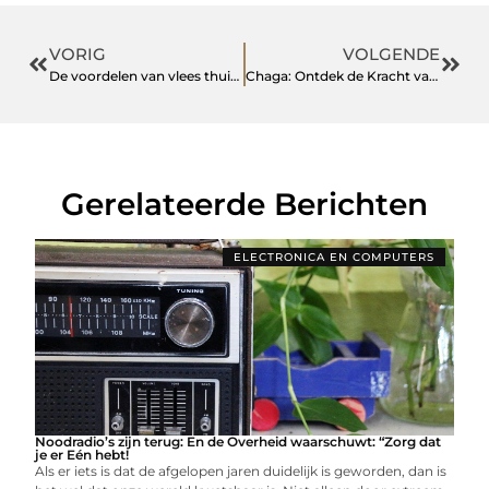
VORIG
VOLGENDE
De voordelen van vlees thuisbezorgd krijgen: Gemak en kwaliteit
Chaga: Ontdek de Kracht van deze Medicinale Paddenstoel
Gerelateerde Berichten
ELECTRONICA EN COMPUTERS
Noodradio’s zijn terug: En de Overheid waarschuwt: “Zorg dat
je er Eén hebt!
Als er iets is dat de afgelopen jaren duidelijk is geworden, dan is