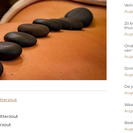
Veil
Augu
Zo b
thui
Augu
Ond
van
Augu
Slim
Augu
De j
Augu
tterzout
Waar
Augu
itterzout
Bedr
rzout
Augu