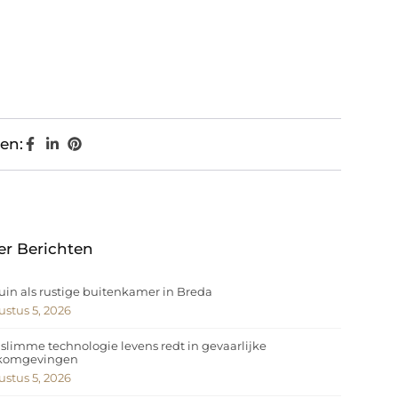
en:
er Berichten
uin als rustige buitenkamer in Breda
stus 5, 2026
slimme technologie levens redt in gevaarlijke
komgevingen
stus 5, 2026