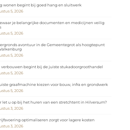
ig wonen begint bij goed hang en sluitwerk
stus 5, 2026
ewaar je belangrijke documenten en medicijnen veilig
s
stus 5, 2026
ergronds avontuur in de Gemeentegrot als hoogtepunt
 Valkenburg
stus 5, 2026
 verbouwen begint bij de juiste stukadoorgroothandel
stus 5, 2026
uiste graafmachine kiezen voor bouw, infra en grondwerk
stus 5, 2026
 let u op bij het huren van een stretchtent in Hilversum?
stus 3, 2026
ijfsvoering optimaliseren zorgt voor lagere kosten
stus 3, 2026