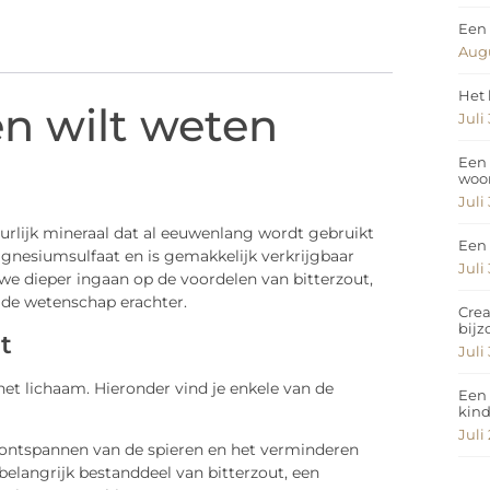
Een 
Augu
Het 
en wilt weten
Juli
Een 
woo
Juli
urlijk mineraal dat al eeuwenlang wordt gebruikt
Een 
gnesiumsulfaat en is gemakkelijk verkrijgbaar
Juli
n we dieper ingaan op de voordelen van bitterzout,
 de wetenschap erachter.
Crea
bij
t
Juli
het lichaam. Hieronder vind je enkele van de
Een 
kin
Juli
t ontspannen van de spieren en het verminderen
elangrijk bestanddeel van bitterzout, een