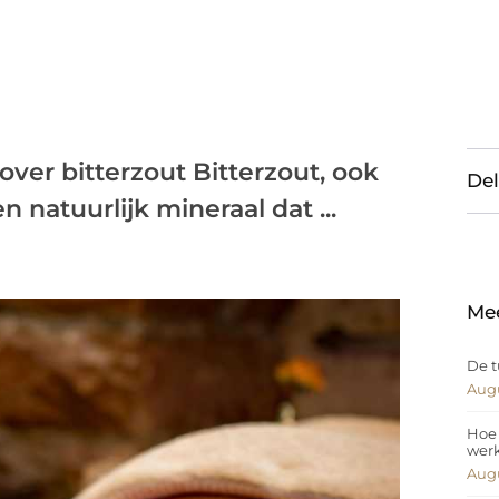
over bitterzout Bitterzout, ook
Del
 natuurlijk mineraal dat ...
Me
De t
Augu
Hoe 
wer
Augu