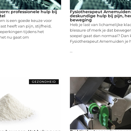
orn: professionele hulp bij
Fysiotherapeut Arnemuiden
tel
deskundige hulp bij pijn, he
beweging
rn is een goede keuze voor
Heb je last van lichamelijke kla
ast heeft van pijn, stijfheid,
blessure of merk je dat beweg
beperkingen tijdens het
soepel gaat dan normaal? Dan 
het nu gaat om
Fysiotherapeut Arnemuiden je 
...
GEZONDHEID
G