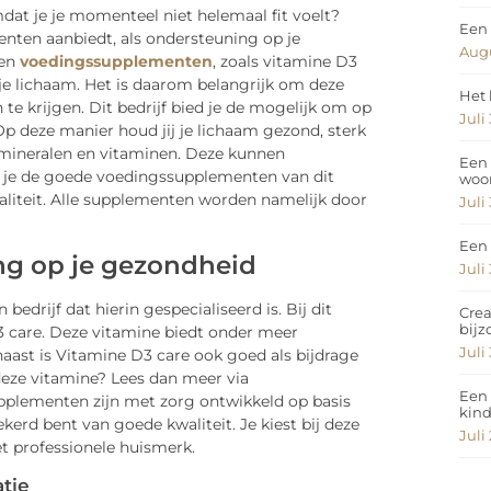
t je je momenteel niet helemaal fit voelt?
Een 
enten aanbiedt, als ondersteuning op je
Augu
ten
voedingssupplementen
, zoals vitamine D3
 je lichaam. Het is daarom belangrijk om deze
Het 
e krijgen. Dit bedrijf bied je de mogelijk om op
Juli
p deze manier houd jij je lichaam gezond, sterk
ten mineralen en vitaminen. Deze kunnen
Een 
er je de goede voedingssupplementen van dit
woo
waliteit. Alle supplementen worden namelijk door
Juli
Een 
g op je gezondheid
Juli
edrijf dat hierin gespecialiseerd is. Bij dit
Crea
bij
D3 care. Deze vitamine biedt onder meer
Juli
aast is Vitamine D3 care ook goed als bijdrage
eze vitamine? Lees dan meer via
Een 
upplementen zijn met zorg ontwikkeld op basis
kin
kerd bent van goede kwaliteit. Je kiest bij deze
Juli
et professionele huismerk.
tie