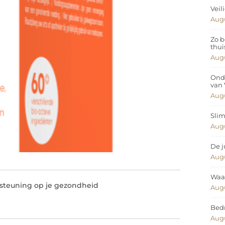
Veil
Augu
Zo b
thui
Augu
Ond
van
Augu
Slim
Augu
De j
Augu
Waar
steuning op je gezondheid
Augu
Bedr
Augu