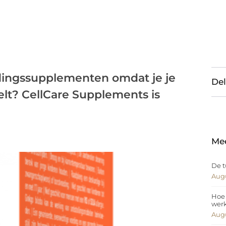
dingssupplementen omdat je je
Del
elt? CellCare Supplements is
Me
De t
Augu
Hoe 
wer
Augu