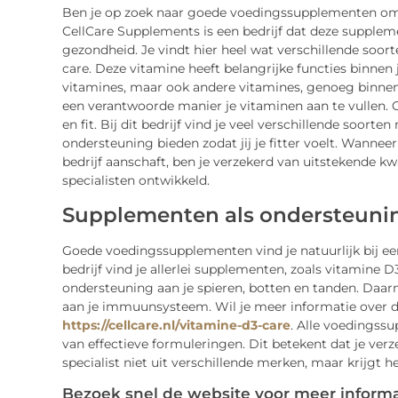
Ben je op zoek naar goede voedingssupplementen omda
CellCare Supplements is een bedrijf dat deze supplem
gezondheid. Je vindt hier heel wat verschillende soor
care. Deze vitamine heeft belangrijke functies binnen
vitamines, maar ook andere vitamines, genoeg binnen t
een verantwoorde manier je vitaminen aan te vullen. O
en fit. Bij dit bedrijf vind je veel verschillende soor
ondersteuning bieden zodat jij je fitter voelt. Wanne
bedrijf aanschaft, ben je verzekerd van uitstekende k
specialisten ontwikkeld.
Supplementen als ondersteunin
Goede voedingssupplementen vind je natuurlijk bij een b
bedrijf vind je allerlei supplementen, zoals vitamine 
ondersteuning aan je spieren, botten en tanden. Daarn
aan je immuunsysteem. Wil je meer informatie over d
https://cellcare.nl/vitamine-d3-care
. Alle voedingss
van effectieve formuleringen. Dit betekent dat je verze
specialist niet uit verschillende merken, maar krijgt h
Bezoek snel de website voor meer informa