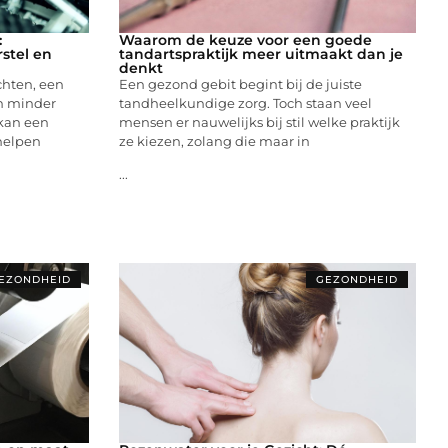
:
Waarom de keuze voor een goede
rstel en
tandartspraktijk meer uitmaakt dan je
denkt
chten, een
Een gezond gebit begint bij de juiste
en minder
tandheelkundige zorg. Toch staan veel
kan een
mensen er nauwelijks bij stil welke praktijk
helpen
ze kiezen, zolang die maar in
...
EZONDHEID
GEZONDHEID