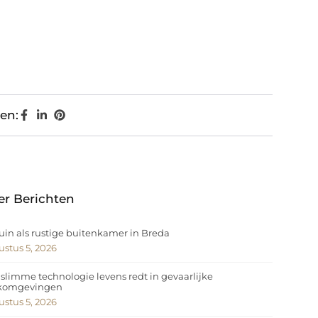
en:
er Berichten
uin als rustige buitenkamer in Breda
stus 5, 2026
slimme technologie levens redt in gevaarlijke
komgevingen
stus 5, 2026