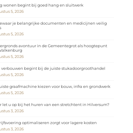
ig wonen begint bij goed hang en sluitwerk
stus 5, 2026
ewaar je belangrijke documenten en medicijnen veilig
s
stus 5, 2026
ergronds avontuur in de Gemeentegrot als hoogtepunt
 Valkenburg
stus 5, 2026
 verbouwen begint bij de juiste stukadoorgroothandel
stus 5, 2026
uiste graafmachine kiezen voor bouw, infra en grondwerk
stus 5, 2026
 let u op bij het huren van een stretchtent in Hilversum?
stus 3, 2026
ijfsvoering optimaliseren zorgt voor lagere kosten
stus 3, 2026