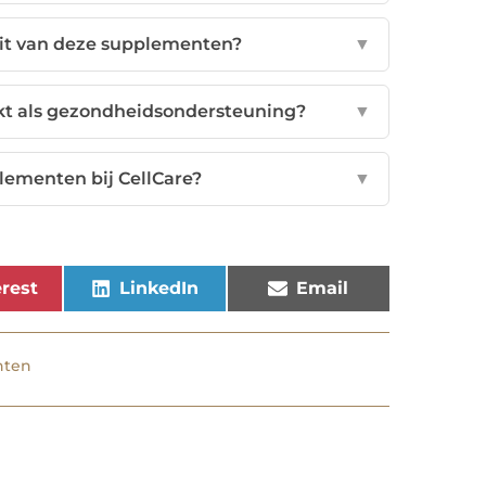
eit van deze supplementen?
▼
kt als gezondheidsondersteuning?
▼
lementen bij CellCare?
▼
rest
LinkedIn
Email
nten