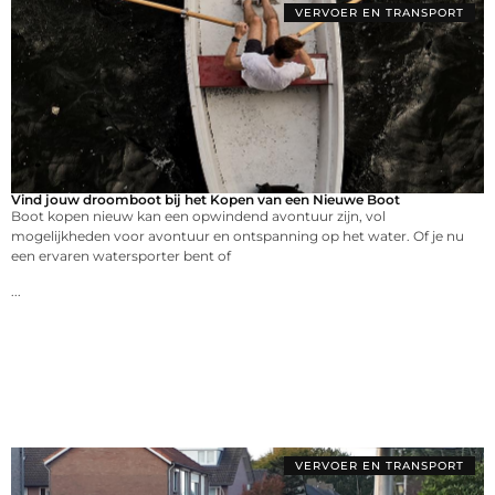
VERVOER EN TRANSPORT
Vind jouw droomboot bij het Kopen van een Nieuwe Boot
Boot kopen nieuw kan een opwindend avontuur zijn, vol
mogelijkheden voor avontuur en ontspanning op het water. Of je nu
een ervaren watersporter bent of
...
VERVOER EN TRANSPORT