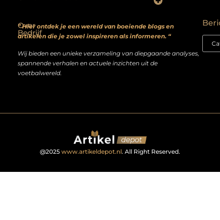
Backlinks kopen? Focus op kwaliteit, niet kwantiteit
Extra geld verdienen: realistische bijverdienmodellen voor iedereen met ambitie
Beri
Over
” Hier ontdek je een wereld van boeiende blogs en
Bedrijf
artikelen die je zowel inspireren als informeren. “
Wij bieden een unieke verzameling van diepgaande analyses,
spannende verhalen en actuele inzichten uit de
voetbalwereld.
@2025
www.artikeldepot.nl
. All Right Reserved.