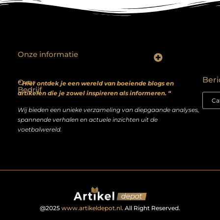
Onze informatie
Backlinks kopen? Focus op kwaliteit, niet kwantiteit
Extra geld verdienen: realistische bijverdienmodellen voor iedereen met ambitie
Beri
Over
” Hier ontdek je een wereld van boeiende blogs en
Bedrijf
artikelen die je zowel inspireren als informeren. “
Wij bieden een unieke verzameling van diepgaande analyses,
spannende verhalen en actuele inzichten uit de
voetbalwereld.
@2025
www.artikeldepot.nl
. All Right Reserved.