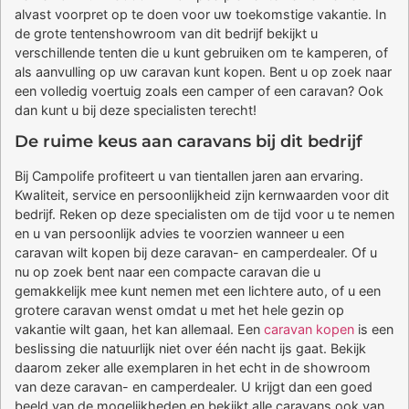
alvast voorpret op te doen voor uw toekomstige vakantie. In
de grote tentenshowroom van dit bedrijf bekijkt u
verschillende tenten die u kunt gebruiken om te kamperen, of
als aanvulling op uw caravan kunt kopen. Bent u op zoek naar
een volledig voertuig zoals een camper of een caravan? Ook
dan kunt u bij deze specialisten terecht!
De ruime keus aan caravans bij dit bedrijf
Bij Campolife profiteert u van tientallen jaren aan ervaring.
Kwaliteit, service en persoonlijkheid zijn kernwaarden voor dit
bedrijf. Reken op deze specialisten om de tijd voor u te nemen
en u van persoonlijk advies te voorzien wanneer u een
caravan wilt kopen bij deze caravan- en camperdealer. Of u
nu op zoek bent naar een compacte caravan die u
gemakkelijk mee kunt nemen met een lichtere auto, of u een
grotere caravan wenst omdat u met het hele gezin op
vakantie wilt gaan, het kan allemaal. Een
caravan kopen
is een
beslissing die natuurlijk niet over één nacht ijs gaat. Bekijk
daarom zeker alle exemplaren in het echt in de showroom
van deze caravan- en camperdealer. U krijgt dan een goed
beeld van de mogelijkheden en bekijkt alle caravans ook van